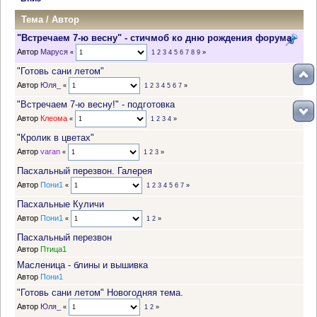
Тема
/
Автор
"Встречаем 7-ю весну" - стичмоб ко дню рождения форума
Автор
Маруся
«
1
2
3
4
5
6
7
8
9
»
"Готовь сани летом"
Автор
Юля_
«
1
2
3
4
5
6
7
»
"Встречаем 7-ю весну!" - подготовка
Автор
Клеома
«
1
2
3
4
»
"Кролик в цветах"
Автор
varan
«
1
2
3
»
Пасхальный перезвон. Галерея
Автор
Пони1
«
1
2
3
4
5
6
7
»
Пасхальные Куличи
Автор
Пони1
«
1
2
»
Пасхальный перезвон
Автор
Птица1
Масленица - блины и вышивка
Автор
Пони1
"Готовь сани летом" Новогодняя тема.
Автор
Юля_
«
1
2
»