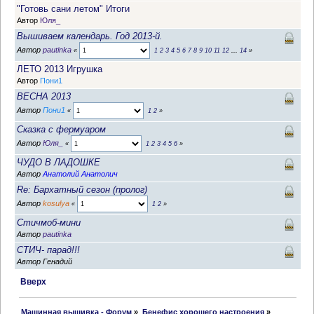
"Готовь сани летом" Итоги
Автор
Юля_
Вышиваем календарь. Год 2013-й.
Автор
pautinka
«
1
2
3
4
5
6
7
8
9
10
11
12
...
14
»
ЛЕТО 2013 Игрушка
Автор
Пони1
ВЕСНА 2013
Автор
Пони1
«
1
2
»
Сказка с фермуаром
Автор
Юля_
«
1
2
3
4
5
6
»
ЧУДО В ЛАДОШКЕ
Автор
Анатолий Анатолич
Re: Бархатный сезон (пролог)
Автор
kosulya
«
1
2
»
Стичмоб-мини
Автор
pautinka
СТИЧ- парад!!!
Автор Генадий
Вверх
 Машинная вышивка - Форум
»
Бенефис хорошего настроения
»