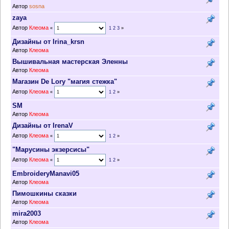
Автор
sosna
zaya
Автор
Клеома
«
1
2
3
»
Дизайны от Irina_krsn
Автор
Клеома
Вышивальная мастерская Эленны
Автор
Клеома
Магазин De Lory "магия стежка"
Автор
Клеома
«
1
2
»
SM
Автор
Клеома
Дизайны от IrenaV
Автор
Клеома
«
1
2
»
"Марусины экзерсисы"
Автор
Клеома
«
1
2
»
EmbroideryManavi05
Автор
Клеома
Пимошкины сказки
Автор
Клеома
mira2003
Автор
Клеома