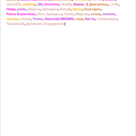
tana1257
,
marimay
,
SM
,
Domnina
,
irina58
,
Xsenia_V
,
Дмитревна
,
La Ra
,
Helga
,
pavlu
,
Маруся
,
farmagina
,
Nata28
,
Mazzy
,
благодать
,
Раиса Борисенко
,
Нить Ариадны
,
Tomin
,
Мирьям
,
sosna
,
svmmm
,
крохин
,
cemka
,
Tonito
,
Николай19850805
,
zaya
,
Nat-ka
,
СнежанаЦех
,
Tatyanka29
,
Дублерин Кордурович
)