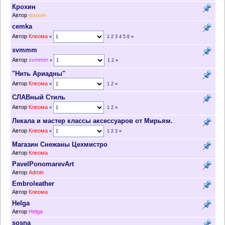
Крохин
Автор
крохин
cemka
Автор
Клеома
«
1
2
3
4
5
6
»
svmmm
Автор
svmmm
«
1
2
»
"Нить Ариадны"
Автор
Клеома
«
1
2
»
СЛАВный Стиль
Автор
Клеома
«
1
2
»
Лекала и мастер классы аксессуаров от Мирьям.
Автор
Клеома
«
1
2
3
»
Магазин Снежаны Цехмистро
Автор
Клеома
PavelPonomarevArt
Автор
Admin
Embroleather
Автор
Клеома
Helga
Автор
Helga
sosna