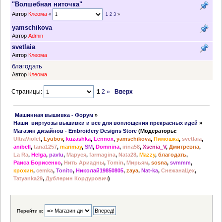
"Волшебная ниточка"
Автор
Клеома
«
1
2
3
»
yamschikova
Автор
Admin
svetlaia
Автор
Клеома
благодать
Автор
Клеома
Страницы:
1
2
»
Вверх
 Машинная вышивка - Форум
»
Наши  виртуозы вышивки и все для воплощения прекрасных идей
»
Магазин дизайнов - Embroidery Designs Store
(Модераторы:
UltraViolet
,
Lyubov
,
kuzashka
,
Lennox
,
yamschikova
,
Пимошка
,
svetlaia
,
anibell
,
tana1257
,
marimay
,
SM
,
Domnina
,
irina58
,
Xsenia_V
,
Дмитревна
,
La Ra
,
Helga
,
pavlu
,
Маруся
,
farmagina
,
Nata28
,
Mazzy
,
благодать
,
Раиса Борисенко
,
Нить Ариадны
,
Tomin
,
Мирьям
,
sosna
,
svmmm
,
крохин
,
cemka
,
Tonito
,
Николай19850805
,
zaya
,
Nat-ka
,
СнежанаЦех
,
Tatyanka29
,
Дублерин Кордурович
)
Перейти в: