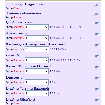
Embroidery Designs Store
Автор
Admin
Правила и объявления
Автор
Клеома
Дизайны на заказ
Автор
Клеома
«
1
2
3
4
5
6
7
8
9
10
11
12
...
20
»
Наш вернисаж
Автор
Клеома
«
1
2
3
4
5
6
7
8
9
10
11
12
...
16
»
Магазин дизайнов церковной вышивки
Автор
Маруся
«
1
2
3
4
5
6
7
8
»
Xsenia_V
Автор
Клеома
«
1
2
3
4
5
6
7
8
9
10
11
12
13
»
Mazzy - "Картины от Марины"
Автор
Клеома
«
1
2
3
4
5
»
Дмитревна
Автор
Клеома
«
1
2
»
Дизайны Татьяны Власовой
Автор
Клеома
«
1
2
3
4
»
Дизайны UltraViolet
Автор
Admin