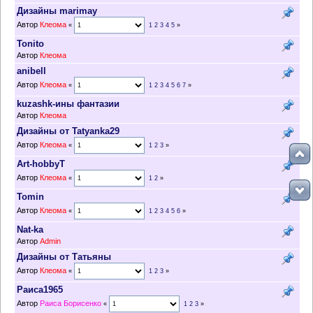
Дизайны marimay
Автор
Клеома
«
1
2
3
4
5
»
Tonito
Автор
Клеома
anibell
Автор
Клеома
«
1
2
3
4
5
6
7
»
kuzashk-ины фантазии
Автор
Клеома
Дизайны от Tatyanka29
Автор
Клеома
«
1
2
3
»
Art-hobbyT
Автор
Клеома
«
1
2
»
Tomin
Автор
Клеома
«
1
2
3
4
5
6
»
Nat-ka
Автор
Admin
Дизайны от Татьяны
Автор
Клеома
«
1
2
3
»
Раиса1965
Автор
Раиса Борисенко
«
1
2
3
»