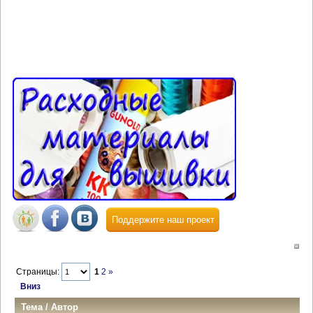
Поддержите наш проект
Страницы:
1
2
»
Вниз
Тема
/
Автор