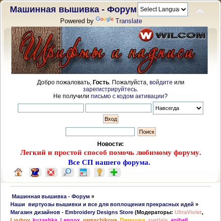
Машинная вышивка - Форум
Powered by
Translate
Добро пожаловать,
Гость
. Пожалуйста,
войдите
или
зарегистрируйтесь
.
Не получили
письмо с кодом активации
?
Новости:
Легкий и простой способ помочь любимому форуму.
Все СП нашего форума.
 Машинная вышивка - Форум
»
Наши  виртуозы вышивки и все для воплощения прекрасных идей
»
Магазин дизайнов - Embroidery Designs Store
(Модераторы:
UltraViolet
,
Lyubov
,
kuzashka
,
Lennox
,
yamschikova
,
Пимошка
,
svetlaia
,
anibell
,