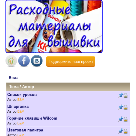
Поддержите наш проект
Вниз
Тема
/
Автор
Список уроков
Автор
E&M
Шпаргалка
Автор
E&M
Горячие клавиши Wilcom
Автор
E&M
Цветовая палитра
Автор
E&M