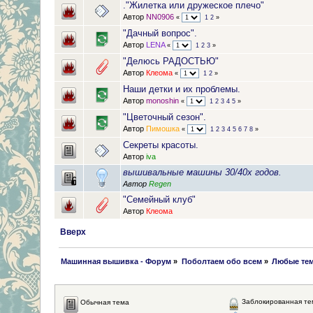
."Жилетка или дружеское плечо"
Автор
NN0906
«
1
2
»
"Дачный вопрос".
Автор
LENA
«
1
2
3
»
"Делюсь РАДОСТЬЮ"
Автор
Клеома
«
1
2
»
Наши детки и их проблемы.
Автор
monoshin
«
1
2
3
4
5
»
"Цветочный сезон".
Автор
Пимошка
«
1
2
3
4
5
6
7
8
»
Секреты красоты.
Автор
iva
вышивальные машины 30/40х годов.
Автор
Regen
"Семейный клуб"
Автор
Клеома
Вверх
 Машинная вышивка - Форум
»
Поболтаем обо всем
»
Любые тем
Заблокированная те
Обычная тема