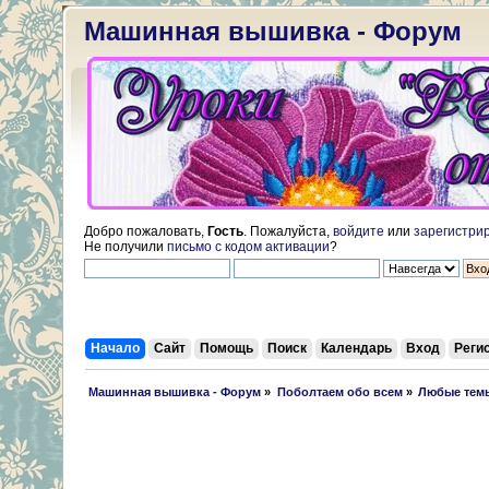
Машинная вышивка - Форум
Добро пожаловать,
Гость
. Пожалуйста,
войдите
или
зарегистри
Не получили
письмо с кодом активации
?
Начало
Сайт
Помощь
Поиск
Календарь
Вход
Реги
 Машинная вышивка - Форум
»
Поболтаем обо всем
»
Любые темы