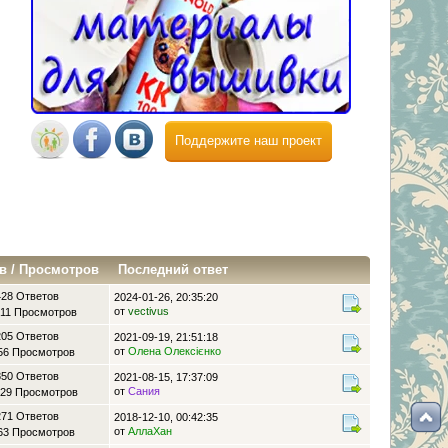
Поддержите наш проект
в
/
Просмотров
Последний ответ
428 Ответов
2024-01-26, 20:35:20
от
vectivus
11 Просмотров
205 Ответов
2021-09-19, 21:51:18
от
Олена Олексієнко
56 Просмотров
850 Ответов
2021-08-15, 17:37:09
от
Сания
29 Просмотров
271 Ответов
2018-12-10, 00:42:35
от
АллаХан
63 Просмотров