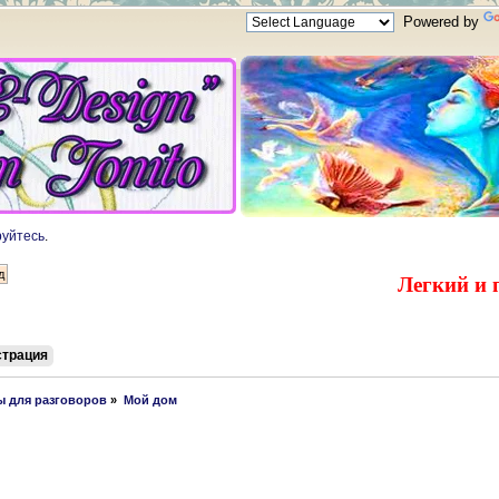
Powered by
руйтесь
.
Легкий и 
страция
 для разговоров
»
Мой дом