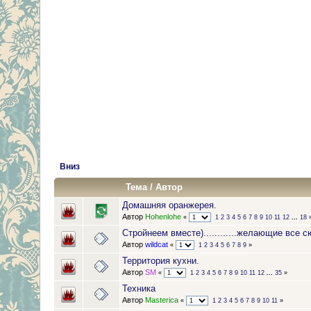
Вниз
Тема
/
Автор
Домашняя оранжерея.
Автор
Hohenlohe
«
1
2
3
4
5
6
7
8
9
10
11
12
...
18
Стройнеем вместе)............желающие все с
Автор
wildcat
«
1
2
3
4
5
6
7
8
9
»
Территория кухни.
Автор
SM
«
1
2
3
4
5
6
7
8
9
10
11
12
...
35
»
Техника
Автор
Masterica
«
1
2
3
4
5
6
7
8
9
10
11
»