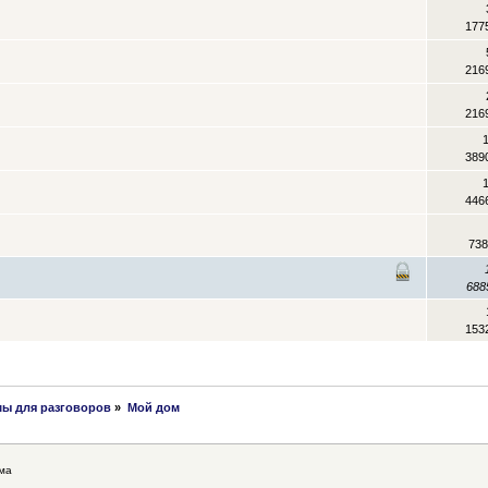
177
216
216
389
446
738
688
153
ы для разговоров
»
Мой дом
ма