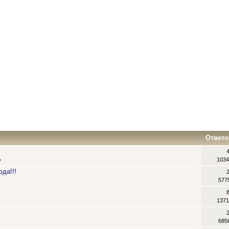
Ответо
1034
»
юда!!!
577
1371
685