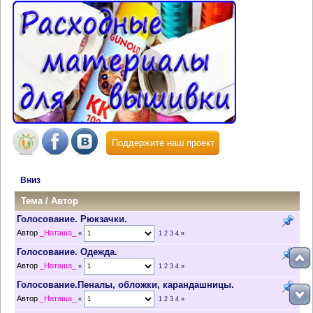
Поддержите наш проект
Вниз
Тема
/
Автор
Голосование. Рюкзачки.
Автор
_Наташа_
«
1
2
3
4
»
Голосование. Одежда.
Автор
_Наташа_
«
1
2
3
4
»
Голосование.Пеналы, обложки, карандашницы.
Автор
_Наташа_
«
1
2
3
4
»