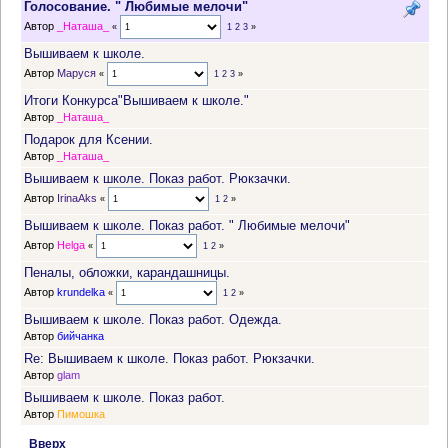
Голосование. " Любимые мелочи"
Автор
_Наташа_
«
1
2
3
»
Вышиваем к школе.
Автор
Маруся
«
1
2
3
»
Итоги Конкурса"Вышиваем к школе."
Автор
_Наташа_
Подарок для Ксении.
Автор
_Наташа_
Вышиваем к школе. Показ работ. Рюкзачки.
Автор
IrinaAks
«
1
2
»
Вышиваем к школе. Показ работ. " Любимые мелочи"
Автор
Helga
«
1
2
»
Пеналы, обложки, карандашницы.
Автор
krundelka
«
1
2
»
Вышиваем к школе. Показ работ. Одежда.
Автор
бийчанка
Re: Вышиваем к школе. Показ работ. Рюкзачки.
Автор
glam
Вышиваем к школе. Показ работ.
Автор
Пимошка
Вверх