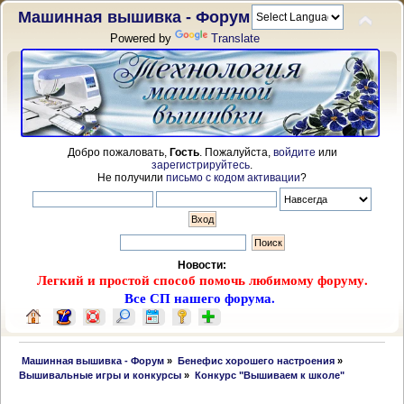
Машинная вышивка - Форум
Powered by
Translate
Добро пожаловать,
Гость
. Пожалуйста,
войдите
или
зарегистрируйтесь
.
Не получили
письмо с кодом активации
?
Новости:
Легкий и простой способ помочь любимому форуму.
Все СП нашего форума.
 Машинная вышивка - Форум
»
Бенефис хорошего настроения
»
Вышивальные игры и конкурсы
»
Конкурс "Вышиваем к школе"