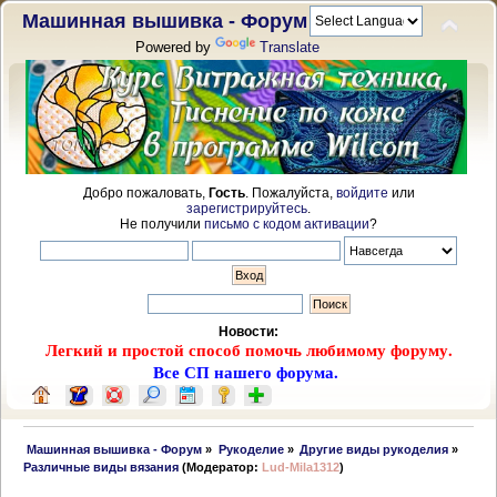
Машинная вышивка - Форум
Powered by
Translate
Добро пожаловать,
Гость
. Пожалуйста,
войдите
или
зарегистрируйтесь
.
Не получили
письмо с кодом активации
?
Новости:
Легкий и простой способ помочь любимому форуму.
Все СП нашего форума.
 Машинная вышивка - Форум
»
Рукоделие
»
Другие виды рукоделия
»
Различные виды вязания
(Модератор:
Lud-Mila1312
)