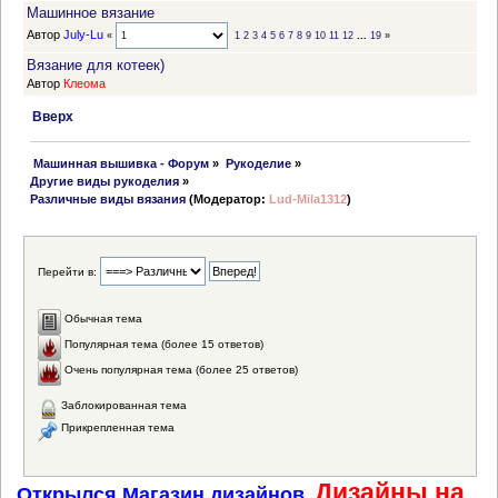
Машинное вязание
Автор
July-Lu
«
1
2
3
4
5
6
7
8
9
10
11
12
...
19
»
Вязание для котеек)
Автор
Клеома
Вверх
 Машинная вышивка - Форум
»
Рукоделие
»
Другие виды рукоделия
»
Различные виды вязания
(Модератор:
Lud-Mila1312
)
Перейти в:
Обычная тема
Популярная тема (более 15 ответов)
Очень популярная тема (более 25 ответов)
Заблокированная тема
Прикрепленная тема
Дизайны на
Открылся Магазин дизайнов.