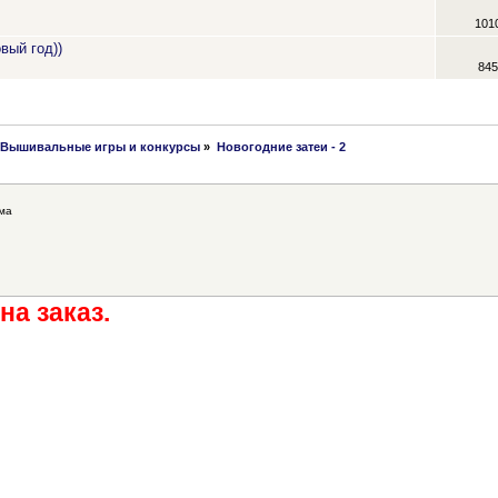
101
вый год))
845
Вышивальные игры и конкурсы
»
Новогодние затеи - 2
ма
на заказ.