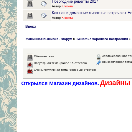
Новогодние рецепты 2017
Автор
Клеома
Как наши домашние животные встречают Но
Автор
Клеома
Вверх
 Машинная вышивка - Форум
»
Бенефис хорошего настроения
»
Заблокированная те
Обычная тема
Прикрепленная тема
Популярная тема (более 15 ответов)
Очень популярная тема (более 25 ответов)
Дизайны 
Открылся Магазин дизайнов.