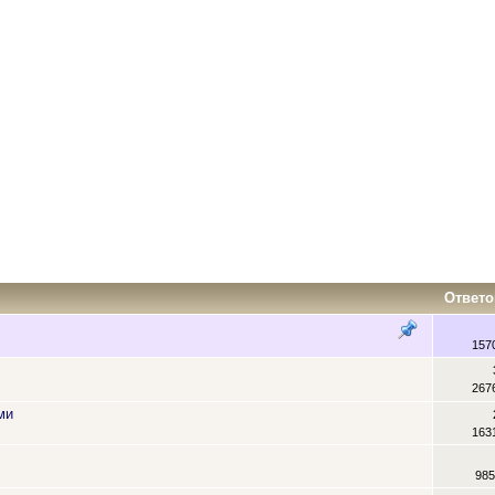
Ответо
157
267
ми
163
985