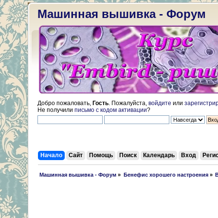
Машинная вышивка - Форум
Добро пожаловать,
Гость
. Пожалуйста,
войдите
или
зарегистри
Не получили
письмо с кодом активации
?
Начало
Сайт
Помощь
Поиск
Календарь
Вход
Реги
 Машинная вышивка - Форум
»
Бенефис хорошего настроения
»