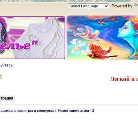
Powered by
руйтесь
.
Легкий и 
страция
Вышивальные игры и конкурсы
»
Новогодние затеи - 2