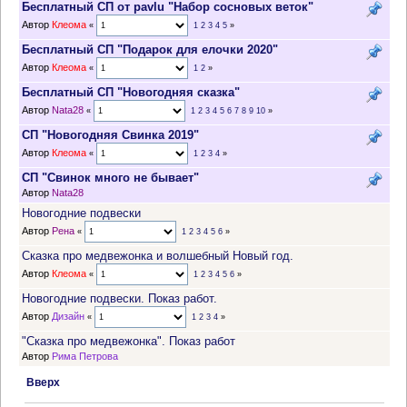
Бесплатный СП от pavlu "Набор сосновых веток"
Автор
Клеома
«
1
2
3
4
5
»
Бесплатный СП "Подарок для елочки 2020"
Автор
Клеома
«
1
2
»
Бесплатный СП "Новогодняя сказка"
Автор
Nata28
«
1
2
3
4
5
6
7
8
9
10
»
СП "Новогодняя Свинка 2019"
Автор
Клеома
«
1
2
3
4
»
СП "Свинок много не бывает"
Автор
Nata28
Новогодние подвески
Автор
Рена
«
1
2
3
4
5
6
»
Сказка про медвежонка и волшебный Новый год.
Автор
Клеома
«
1
2
3
4
5
6
»
Новогодние подвески. Показ работ.
Автор
Дизайн
«
1
2
3
4
»
"Сказка про медвежонка". Показ работ
Автор
Рима Петрова
Вверх