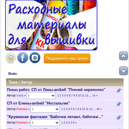
Поддержите наш проект
Вниз
Тема
/
Автор
Показ работ. СП от Лены-anibell "Птичий переполох"
Автор
sana
«
1
2
3
4
5
6
7
8
9
10
11
12
...
14
»
СП от Елены-anibell "Ностальгия"
Автор
Клеома
«
1
2
3
4
5
6
7
8
9
10
11
12
...
18
»
"Кружевная фантазия "Бабочки летают, бабочки..."
Автор
Клеома
«
1
2
3
4
5
6
»