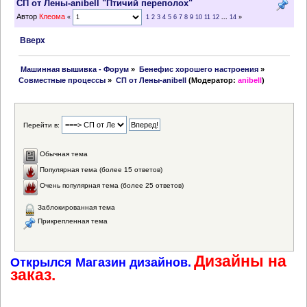
СП от Лены-anibell "Птичий переполох"
Автор
Клеома
«
1
2
3
4
5
6
7
8
9
10
11
12
...
14
»
Вверх
 Машинная вышивка - Форум
»
Бенефис хорошего настроения
»
Совместные процессы
»
СП от Лены-anibell
(Модератор:
anibell
)
Перейти в:
Обычная тема
Популярная тема (более 15 ответов)
Очень популярная тема (более 25 ответов)
Заблокированная тема
Прикрепленная тема
Дизайны на
Открылся Магазин дизайнов.
заказ.