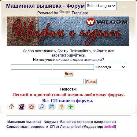
Машинная вышивка - Форум
Powered by
Translate
Добро пожаловать,
Гость
. Пожалуйста,
войдите
или
зарегистрируйтесь
.
Не получили
письмо с кодом активации
?
Новости:
Легкий и простой способ помочь любимому форуму.
Все СП нашего форума.
 Машинная вышивка - Форум
»
Бенефис хорошего настроения
»
Совместные процессы
»
СП от Лены-anibell
(Модератор:
anibell
)