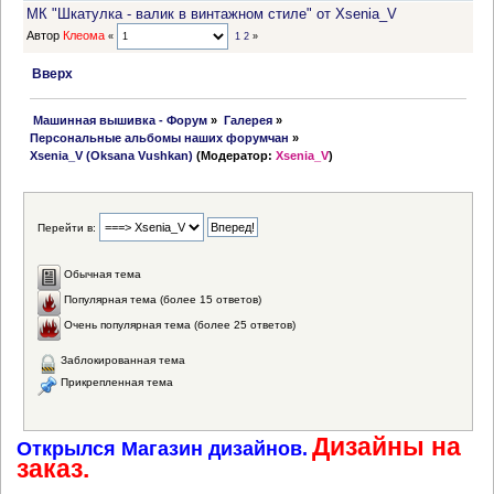
МК "Шкатулка - валик в винтажном стиле" от Xsenia_V
Автор
Клеома
«
1
2
»
Вверх
 Машинная вышивка - Форум
»
Галерея
»
Персональные альбомы наших форумчан
»
Xsenia_V (Oksana Vushkan)
(Модератор:
Xsenia_V
)
Перейти в:
Обычная тема
Популярная тема (более 15 ответов)
Очень популярная тема (более 25 ответов)
Заблокированная тема
Прикрепленная тема
Дизайны на
Открылся Магазин дизайнов.
заказ.