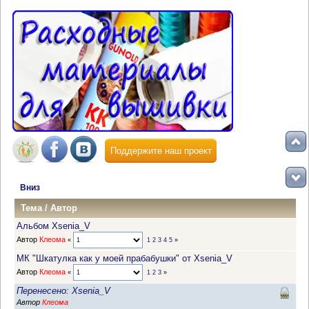
Поддержите наш проект
Вниз
Тема
/
Автор
Альбом Xsenia_V
Автор
Клеома
«
1
2
3
4
5
»
МК "Шкатулка как у моей прабабушки" от Xsenia_V
Автор
Клеома
«
1
2
3
»
Перенесено: Xsenia_V
Автор
Клеома