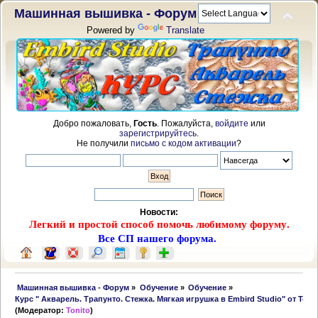
Машинная вышивка - Форум
Powered by
Translate
Добро пожаловать,
Гость
. Пожалуйста,
войдите
или
зарегистрируйтесь
.
Не получили
письмо с кодом активации
?
Новости:
Легкий и простой способ помочь любимому форуму.
Все СП нашего форума.
 Машинная вышивка - Форум
»
Обучение
»
Обучение
»
Курс " Акварель. Трапунто. Стежка. Мягкая игрушка в Embird Studio" от Toni
(Модератор:
Tonito
)