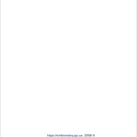
https://embroedery.pp.ua
2009 ©