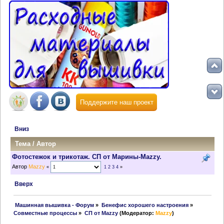
Поддержите наш проект
Вниз
Тема
/
Автор
Фотостежок и трикотаж. СП от Марины-Mazzy.
Автор
Mazzy
«
1
2
3
4
»
Вверх
 Машинная вышивка - Форум
»
Бенефис хорошего настроения
»
Совместные процессы
»
СП от Mazzy
(Модератор:
Mazzy
)