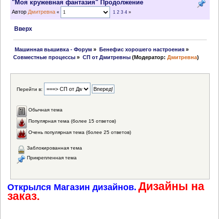
"Моя кружевная фантазия" Продолжение
Автор
Дмитревна
«
1
2
3
4
»
Вверх
 Машинная вышивка - Форум
»
Бенефис хорошего настроения
»
Совместные процессы
»
СП от Дмитревны
(Модератор:
Дмитревна
)
Перейти в:
Обычная тема
Популярная тема (более 15 ответов)
Очень популярная тема (более 25 ответов)
Заблокированная тема
Прикрепленная тема
Дизайны на
Открылся Магазин дизайнов.
заказ.