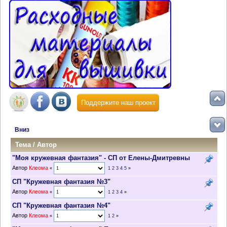
Поддержите наш проект
Вниз
Тема
/
Автор
"Моя кружевная фантазия" - СП от Елены-Дмитревны
Автор
Клеома
«
1
2
3
4
5
»
СП "Кружевная фантазия №3"
Автор
Клеома
«
1
2
3
4
»
СП "Кружевная фантазия №4"
Автор
Клеома
«
1
2
»