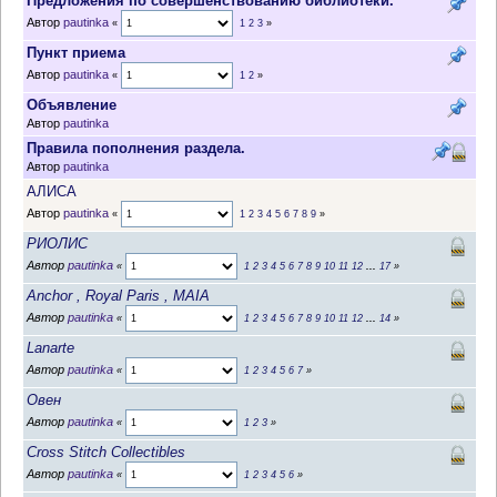
Предложения по совершенствованию библиотеки.
Автор
pautinka
«
1
2
3
»
Пункт приема
Автор
pautinka
«
1
2
»
Объявление
Автор
pautinka
Правила пополнения раздела.
Автор
pautinka
АЛИСА
Автор
pautinka
«
1
2
3
4
5
6
7
8
9
»
РИОЛИС
Автор
pautinka
«
1
2
3
4
5
6
7
8
9
10
11
12
...
17
»
Anchor , Royal Paris , MAIA
Автор
pautinka
«
1
2
3
4
5
6
7
8
9
10
11
12
...
14
»
Lanarte
Автор
pautinka
«
1
2
3
4
5
6
7
»
Овен
Автор
pautinka
«
1
2
3
»
Cross Stitch Collectibles
Автор
pautinka
«
1
2
3
4
5
6
»