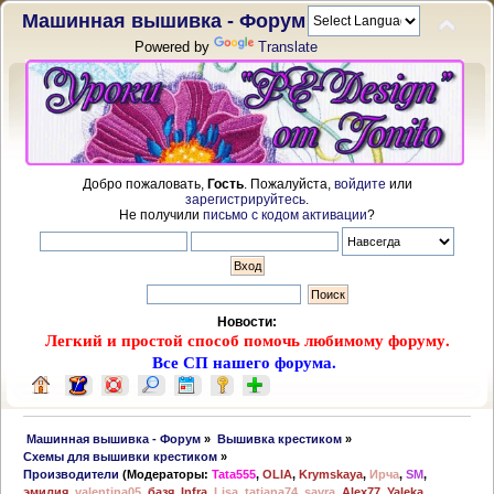
Машинная вышивка - Форум
Powered by
Translate
Добро пожаловать,
Гость
. Пожалуйста,
войдите
или
зарегистрируйтесь
.
Не получили
письмо с кодом активации
?
Новости:
Легкий и простой способ помочь любимому форуму.
Все СП нашего форума.
 Машинная вышивка - Форум
»
Вышивка крестиком
»
Схемы для вышивки крестиком
»
Производители
(Модераторы:
Tata555
,
OLIA
,
Krymskaya
,
Ирча
,
SM
,
эмилия
,
valentina05
,
базя
,
Infra
,
Lisa
,
tatiana74
,
savra
,
Alex77
,
Yaleka
,