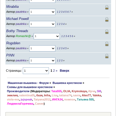
Mirabilia
Автор
pautinka
«
1
2
3
4
5
6
7
»
Michael Powell
Автор
pautinka
«
1
2
3
4
»
Bothy Threads
Автор
Romashk@
«
1
2
3
4
5
6
»
Rogoblen
Автор
pautinka
«
1
2
3
4
5
»
PINN
Автор
pautinka
«
1
2
3
»
Страницы:
1
2
»
Вверх
 Машинная вышивка - Форум
»
Вышивка крестиком
»
Схемы для вышивки крестиком
»
Производители
(Модераторы:
Tata555
,
OLIA
,
Krymskaya
,
Ирча
,
SM
,
эмилия
,
valentina05
,
базя
,
Infra
,
Lisa
,
tatiana74
,
savra
,
Alex77
,
Yaleka
,
viola-eva
,
jujspeak
,
Tatyana2012
,
ИНГА34
,
помпон
,
Татьяна 555
,
ЛюдмилаГорячева
,
Сания
)