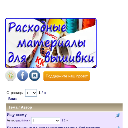
Поддержите наш проект
Страницы:
1
2
»
Вниз
Тема
/
Автор
Ищу схему
Автор
pautinka
«
1
2
»