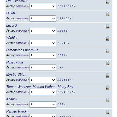
DMC часть 1
Автор
pautinka
«
1
2
3
4
5
6
7
8
»
DOME
Автор
pautinka
«
1
2
3
4
5
6
»
Luca-S
Автор
pautinka
«
1
2
3
4
5
»
Wiehler
Автор
pautinka
«
1
2
3
4
5
»
Dimensions часть 1
Автор
pautinka
«
1
2
3
4
»
Искусница
Автор
pautinka
«
1
2
»
Mystic Stitch
Автор
pautinka
«
1
2
3
4
5
6
»
Teresa Wentzler, Martina Weber , Marty Bell
Автор
pautinka
«
1
2
3
4
5
6
7
8
»
Кларт
Автор
pautinka
«
1
2
3
»
Renato Parolin
Автор
pautinka
«
1
2
3
4
5
6
»