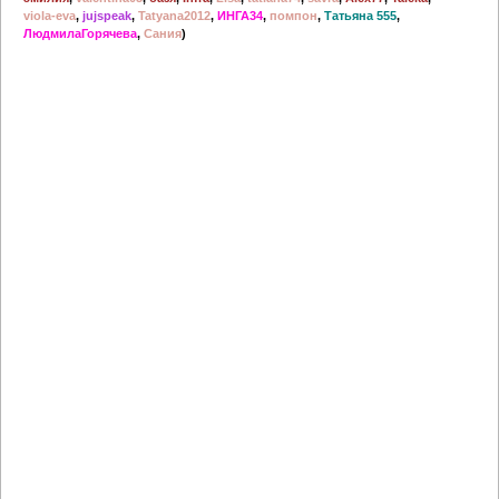
viola-eva
,
jujspeak
,
Tatyana2012
,
ИНГА34
,
помпон
,
Татьяна 555
,
ЛюдмилаГорячева
,
Сания
)