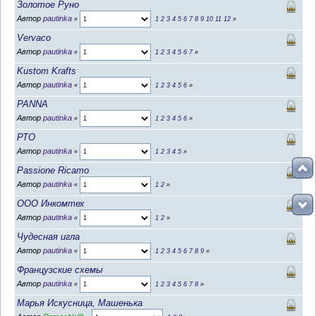
Золотое Руно
Автор
pautinka
«
1
2
3
4
5
6
7
8
9
10
11
12
»
Vervaco
Автор
pautinka
«
1
2
3
4
5
6
7
»
Kustom Krafts
Автор
pautinka
«
1
2
3
4
5
6
»
PANNA
Автор
pautinka
«
1
2
3
4
5
6
»
РТО
Автор
pautinka
«
1
2
3
4
5
»
Passione Ricamo
Автор
pautinka
«
1
2
»
ООО Инкомтех
Автор
pautinka
«
1
2
»
Чудесная игла
Автор
pautinka
«
1
2
3
4
5
6
7
8
9
»
Французские схемы
Автор
pautinka
«
1
2
3
4
5
6
7
8
»
Марья Искусница, Машенька