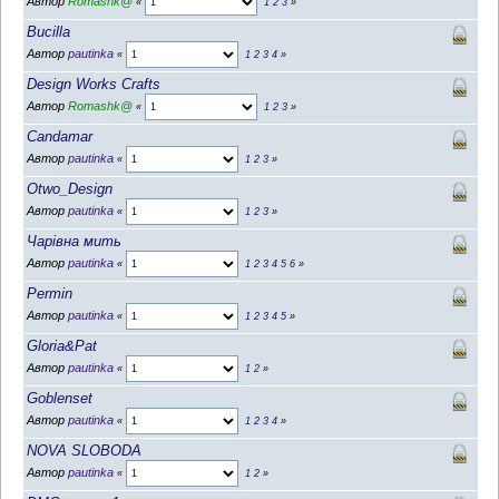
Автор
Romashk@
«
1
2
3
»
Bucilla
Автор
pautinka
«
1
2
3
4
»
Design Works Crafts
Автор
Romashk@
«
1
2
3
»
Candamar
Автор
pautinka
«
1
2
3
»
Otwo_Design
Автор
pautinka
«
1
2
3
»
Чарiвна мить
Автор
pautinka
«
1
2
3
4
5
6
»
Permin
Автор
pautinka
«
1
2
3
4
5
»
Gloria&Pat
Автор
pautinka
«
1
2
»
Goblenset
Автор
pautinka
«
1
2
3
4
»
NOVA SLOBODA
Автор
pautinka
«
1
2
»