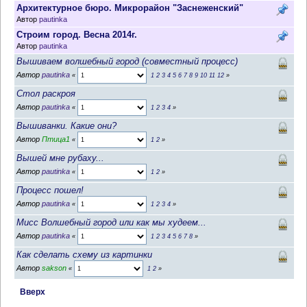
Архитектурное бюро. Микрорайон "Заснеженский"
Автор
pautinka
Строим город. Весна 2014г.
Автор
pautinka
Вышиваем волшебный город (совместный процесс)
Автор
pautinka
«
1
2
3
4
5
6
7
8
9
10
11
12
»
Стол раскроя
Автор
pautinka
«
1
2
3
4
»
Вышиванки. Какие они?
Автор
Птица1
«
1
2
»
Вышей мне рубаху...
Автор
pautinka
«
1
2
»
Процесс пошел!
Автор
pautinka
«
1
2
3
4
»
Мисс Волшебный город или как мы худеем...
Автор
pautinka
«
1
2
3
4
5
6
7
8
»
Как сделать схему из картинки
Автор
sakson
«
1
2
»
Вверх