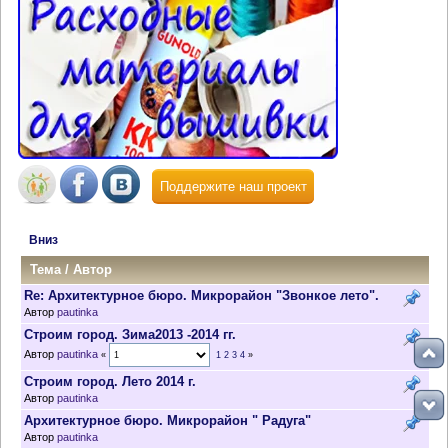
Поддержите наш проект
Вниз
Тема
/
Автор
Re: Архитектурное бюро. Микрорайон "Звонкое лето".
Автор
pautinka
Строим город. Зима2013 -2014 гг.
Автор
pautinka
«
1
2
3
4
»
Строим город. Лето 2014 г.
Автор
pautinka
Архитектурное бюро. Микрорайон " Радуга"
Автор
pautinka