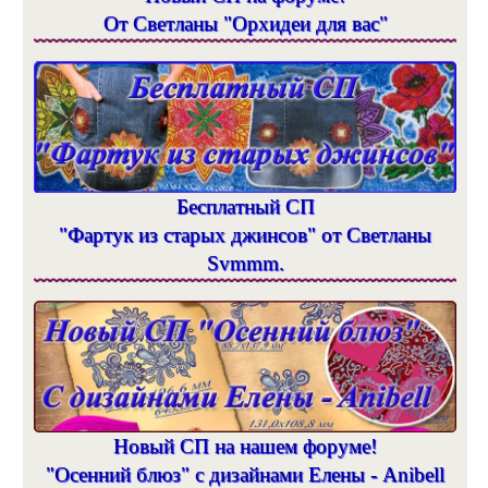
От Светланы "Орхидеи для вас"
Бесплатный СП
"Фартук из старых джинсов" от Светланы
Svmmm.
Новый СП на нашем форуме!
"Осенний блюз" с дизайнами Елены - Anibell