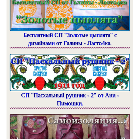
Бесплатный СП "Золотые цыплята" с
дизайнами от Галины - Ласто4ка.
СП "Пасхальный рушник - 2" от Ани -
Пимошки.