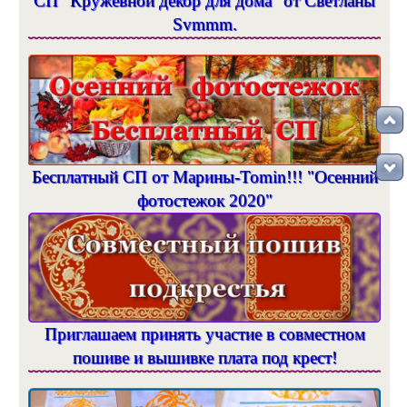
СП "Кружевной декор для дома" от Светланы
Svmmm.
Бесплатный СП от Марины-Tomin!!! "Осенний
фотостежок 2020"
Приглашаем принять участие в совместном
пошиве и вышивке плата под крест!