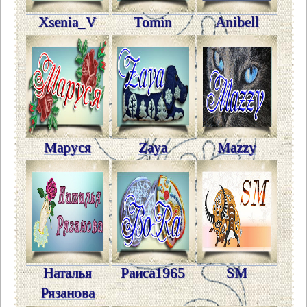
Xsenia_V
Tomin
Anibell
Маруся
Zaya
Mazzy
Наталья
Раиса1965
SM
Рязанова