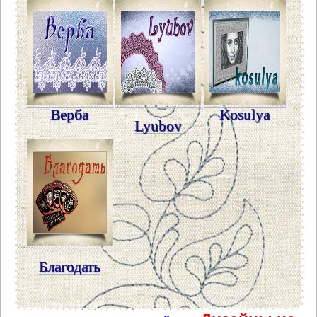
Верба
Kosulya
Lyubov
Благодать