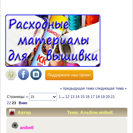
Поддержите наш проект
« предыдущая тема
следующая тема »
Страницы:
«
1
...
12
13
14
15
16
17
18
19
20
21
22
23
Вниз
Автор
Тема: Альбом anibell.
(Прочитано 380047 раз)
anibell