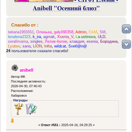
Anibell "Осенний блюз"
Спасибо от :
tatiana1955551
,
Оленька
,
galy090358
,
Admin
,
E&M
,
SM
,
lenalena2323
,
k_ira
,
agmak
,
Xsenia_V
,
i.a.ustinova
,
ULD
,
serafimama
,
singles
,
Лелик-болик
,
клавдия
,
esenia
,
Бородина
,
Lyubov
,
sana
,
LION
,
Infra
,
wildcat
,
Svetl@n@
24
пользователи сказали спасибо!
anibell
Автор МК
Последняя активность:
2026-04-30, 07:40:43
Расположение:
Хабаровск
Награды
«
Ответ #551 :
2025-04-16, 04:29:25 »