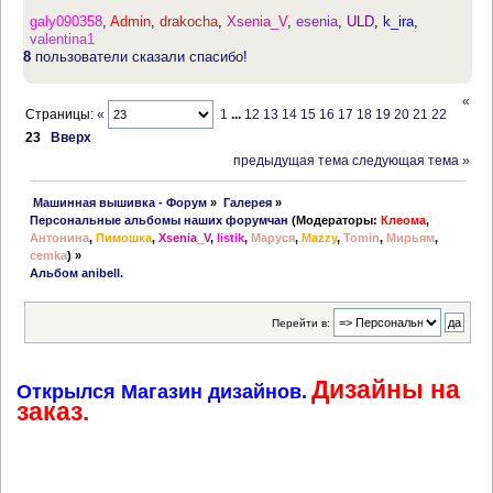
galy090358
,
Admin
,
drakocha
,
Xsenia_V
,
esenia
,
ULD
,
k_ira
,
valentina1
8
пользователи сказали спасибо!
«
Страницы:
«
1
...
12
13
14
15
16
17
18
19
20
21
22
23
Вверх
предыдущая тема
следующая тема »
 Машинная вышивка - Форум
»
Галерея
»
Персональные альбомы наших форумчан
(Модераторы:
Клеома
,
Антонина
,
Пимошка
,
Xsenia_V
,
listik
,
Маруся
,
Mazzy
,
Tomin
,
Мирьям
,
cemka
) »
Альбом anibell.
Перейти в:
Дизайны на
Открылся Магазин дизайнов.
заказ.