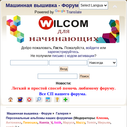
Машинная вышивка - Форум
Powered by
Translate
Добро пожаловать,
Гость
. Пожалуйста,
войдите
или
зарегистрируйтесь
.
Не получили
письмо с кодом активации
?
Новости:
Легкий и простой способ помочь любимому форуму.
Все СП нашего форума.
 Машинная вышивка - Форум
»
Галерея
»
Персональные альбомы наших форумчан
(Модераторы:
Клеома
,
Антонина
,
Пимошка
,
Xsenia_V
,
listik
,
Маруся
,
Mazzy
,
Tomin
,
Мирьям
,
cemka
) »