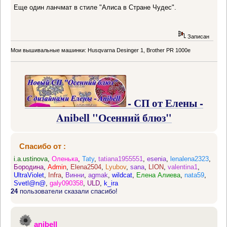
Еще один ланчмат в стиле "Алиса в Стране Чудес".
Записан
Мои вышивальные машинки: Husqvarna Desinger 1, Brother PR 1000e
- СП от Елены -
Anibell "Осенний блюз"
Спасибо от :
i.a.ustinova
,
Оленька
,
Taty
,
tatiana1955551
,
esenia
,
lenalena2323
,
Бородина
,
Admin
,
Elena2504
,
Lyubov
,
sana
,
LION
,
valentina1
,
UltraViolet
,
Infra
,
Винни
,
agmak
,
wildcat
,
Елена Алиева
,
nata59
,
Svetl@n@
,
galy090358
,
ULD
,
k_ira
24
пользователи сказали спасибо!
anibell