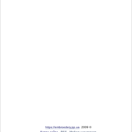
https://embroedery.pp.ua
2009 ©
Карта сайта
RSS
Мобильная версия