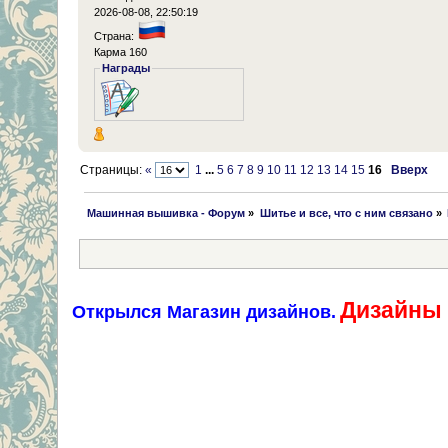
2026-08-08, 22:50:19
Страна:
Карма 160
Награды
Страницы:
«
1
...
5
6
7
8
9
10
11
12
13
14
15
16
Вверх
 Машинная вышивка - Форум
»
Шитье и все, что с ним связано
»
Дизайны 
Открылся Магазин дизайнов.