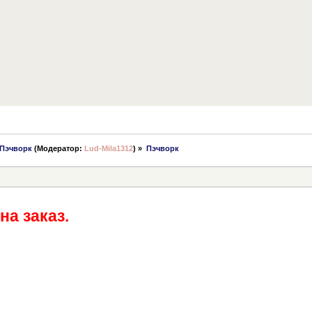
Пэчворк
(Модератор:
Lud-Mila1312
) »
Пэчворк
на заказ.