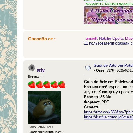
МАГАЗИН С МОИМИ ДИЗАЙН
Спасибо от :
anibell
,
Natalie Opera
,
Mas
11
пользователи сказали с
Guia de Arte em Pat
ariy
«
Ответ #376 :
2025-02-18
Ветеран +
Guia de Arte em Patchwor
Бразильский журнал по пэ
другое. К каждому проект
Размер
: 85 Мб
Формат
: PDF
Скачать
https://trbt.cc/k353fjtyy7ph.
https://katfile.com/vjo6me
Сообщений: 699
Последняя активность: