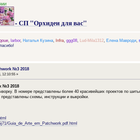
АМИ
- СП "Орхидеи для вас"
qoue
,
larbor
,
Наталья Кузина
,
Infra
,
ggg08
,
Lud-Mila1312
,
Елена Мавроди
,
пасибо!
chwork №3 2018
, 12:10:55 »
k №3 2018
чворку. В номере представлены более 40 красивейших проектов по шить
у представлены схемы, инструкции и выкройки.
html
is5j71/Guia_de_Arte_em_Patchwork.pdf.html