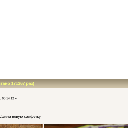
ано 171367 раз)
, 05:14:12 »
Сшила новую салфетку