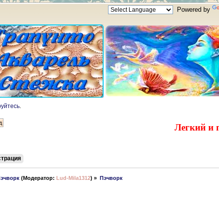
Powered by
руйтесь
.
Легкий и 
страция
Пэчворк
(Модератор:
Lud-Mila1312
) »
Пэчворк