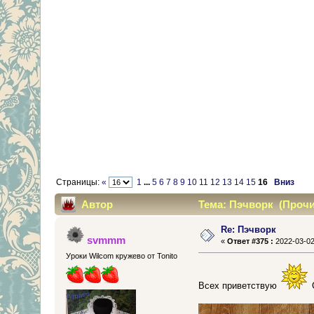
Страницы:
«
1
...
5
6
7
8
9
10
11
12
13
14
15
16
Вниз
Автор
Тема: Пэчворк (Прочит
Re: Пэчворк
svmmm
«
Ответ #375 :
2022-03-02
Уроки Wilcom кружево от Tonito
Всех приветствую