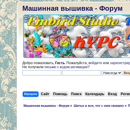
Машинная вышивка - Форум
Добро пожаловать,
Гость
. Пожалуйста,
войдите
или
зарегистри
Не получили
письмо с кодом активации
?
Начало
Сайт
Помощь
Поиск
Календарь
Вход
Реги
 Машинная вышивка - Форум
»
Шитье и все, что с ним связано
»