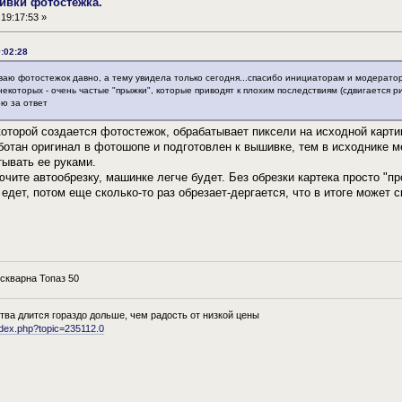
ивки фотостежка.
19:17:53 »
9:02:28
ваю фотостежок давно, а тему увидела только сегодня...спасибо инициаторам и модерато
екоторых - очень частые "прыжки", которые приводят к плохим последствиям (сдвигается рис
ю за ответ
которой создается фотостежок, обрабатывает пиксели на исходной картин
ботан оригинал в фотошопе и подготовлен к вышивке, тем в исходнике ме
ывать ее руками.
чите автообрезку, машинке легче будет. Без обрезки картека просто "пр
 едет, потом еще сколько-то раз обрезает-дергается, что в итоге может 
кварна Топаз 50
тва длится гораздо дольше, чем радость от низкой цены
ndex.php?topic=235112.0