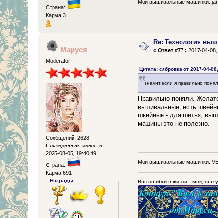
Мои вышивальные машинки: jano
Страна:
Карма 3
Re: Технология выш
Маруся
«
Ответ #77 :
2017-04-08, 
Moderator
Цитата: сябровка от 2017-04-08,
значит,если я правильно пон
Правильно поняли. Желате
вышивальные, есть швейны
швейные - для шитья, выши
машины это не полезно.
Сообщений: 2628
Последняя активность:
2025-08-05, 19:40:49
Мои вышивальные машинки: VE
Страна:
Карма 691
Награды
Все ошибки в жизни - мои, все у