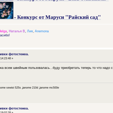
- Конкурс от Маруси "Райский сад"
Helga
,
Наталья В
,
Лия
,
Anemona
асибо!
ивки фотостежка.
14:23:48 »
пока всем швейным пользовалась...буду приобретать теперь то что надо
me sewist 525s ,janome 210d ,janome mc500e
ивки фотостежка.
19:02:28 »