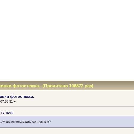
ивки фотостежка. (Прочитано 106872 раз)
ивки фотостежка.
07:38:31 »
 17:16:00
ть лучше использовать как нижнюю?