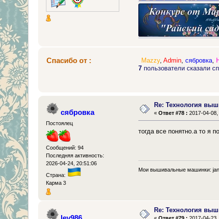
Спасибо от :
Mazzy
,
Admin
,
сябровка
,
7
пользователи сказали сп
Re: Технология выш
сябровка
«
Ответ #78 :
2017-04-08, 
Постоялец
тогда все понятно.а то я 
Сообщений: 94
Последняя активность:
2026-04-24, 20:51:06
Мои вышивальные машинки: jano
Страна:
Карма 3
Re: Технология выш
lev986
«
Ответ #79 :
2017-04-23, 