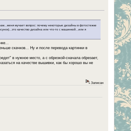
рам...меня мучает вопрос: почему некоторые дизайны в фотостежке
унок)...это качество дизайна или что-то с машинкой...или я
ке...
ньше скачков... Ну и после перевода картинки в
оедет" в нужное место, а с обрезкой-сначала обрезает,
сказаться на качестве вышивки, как бы хорошо вы не
Записан