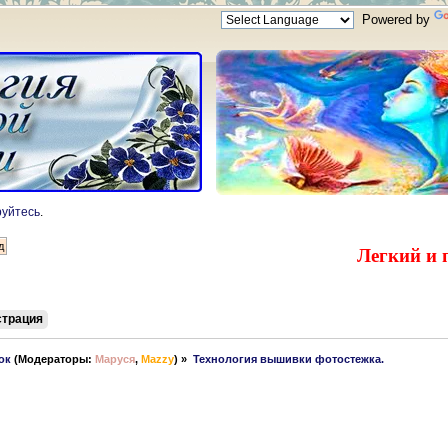
Powered by
руйтесь
.
Легкий и 
страция
ок
(Модераторы:
Маруся
,
Mazzy
) »
Технология вышивки фотостежка. 