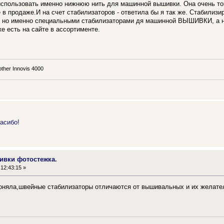
спользовать именно нижнюю нить для машинной вышивки. Она очень тон
е в продаже.И на счет стабилизаторов - ответила бы я так же. Стабили
, но именно специальными стабилизаторами дя машинной ВЫШИВКИ, а не
е есть на сайте в ассортименте.
her Innovis 4000
асибо!
ивки фотостежка.
12:43:15 »
поняла,швейные стабилизаторы отличаются от вышивальных и их желате