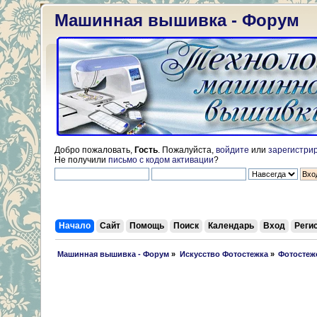
Машинная вышивка - Форум
Добро пожаловать,
Гость
. Пожалуйста,
войдите
или
зарегистри
Не получили
письмо с кодом активации
?
Начало
Сайт
Помощь
Поиск
Календарь
Вход
Реги
 Машинная вышивка - Форум
»
Искусство Фотостежка
»
Фотостеж