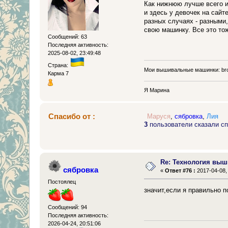
Как нижнюю лучше всего и
и здесь у девочек на сайт
разных случаях - разными
свою машинку. Все это тож
Сообщений: 63
Последняя активность:
2025-08-02, 23:49:48
Страна:
Мои вышивальные машинки: brot
Карма 7
Я Марина
Спасибо от :
Маруся
,
сябровка
,
Лия
3
пользователи сказали сп
Re: Технология выш
сябровка
«
Ответ #76 :
2017-04-08, 
Постоялец
значит,если я правильно 
Сообщений: 94
Последняя активность:
2026-04-24, 20:51:06