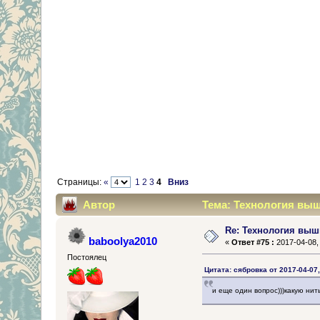
Страницы:
«
1
2
3
4
Вниз
Автор
Тема: Технология выш
Re: Технология выш
baboolya2010
«
Ответ #75 :
2017-04-08, 
Постоялец
Цитата: сябровка от 2017-04-07,
и еще один вопрос)))какую ни