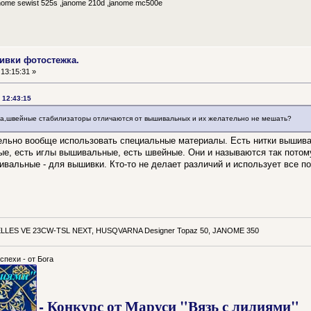
me sewist 525s ,janome 210d ,janome mc500e
ивки фотостежка.
13:15:31 »
 12:43:15
яла,швейные стабилизаторы отличаются от вышивальных и их желательно не мешать?
льно вообще использовать специальные материалы. Есть нитки вышива
е, есть иглы вышивальные, есть швейные. Они и называются так потому
вальные - для вышивки. Кто-то не делает различий и использует все п
LLES VE 23CW-TSL NEXT, HUSQVARNA Designer Topaz 50, JANOME 350
спехи - от Бога
- Конкурс от Маруси "Вязь с лилиями"