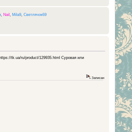
я
,
Nail
,
Mila9
,
Светлячок69
s://tk.ua/ru/product/129935.html Суровая или
Записан