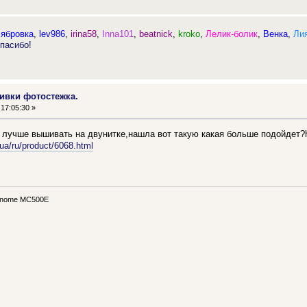
сябровка
,
lev986
,
irina58
,
Inna101
,
beatnick
,
kroko
,
Лелик-болик
,
Венка
,
Ли
пасибо!
ивки фотостежка.
17:05:30 »
лучше вышивать на двунитке,нашла вот такую какая больше подойдет?http
.ua/ru/product/6068.html
anome MC500E