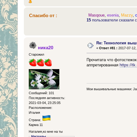
Спасибо от :
Masqoue
,
esenia
,
Mazzy
,
15
пользователи сказали с
Re: Технология выш
ника20
«
Ответ #81 :
2017-07-12, 
Старожил
Прочитата что фотостежок 
аппретированная
https://tk
Мои вышивальные машинки: J
Сообщений: 101
Последняя активность:
2021-03-04, 23:25:05
Расположение:
Италия
Страна:
Карма 11
Наталия,ко мне на ты
Награды