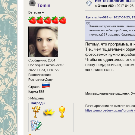
Re: Технология выш
Tomin
«
Ответ #80 :
2017-04-23, 
Ветеран +
Цитата: lev986 от 2017-04-23, 1
Какая интересная тема...выши
вышиваются без проблем, а в н
неумеха??? заранее благодар
Потому, что программа, в 
Т.е., чем тщательней обра
фотостежок нужно дорабат
Чтобы не сдвигалось-отклю
Сообщений: 2364
нитку поддергивает, потом
Последняя активность:
запялили ткань.
2022-11-23, 17:01:22
Расположение:
Ростов-на-Дону
Страна:
Карма 585
Мои вышивальные машинки: Хус
Я-Марина
Награды
Разочарование от низкого качес
https://embroedery.pp.ua/forum/i