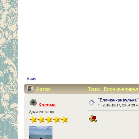
Вниз
Автор
Тема: "Елочка-кривул
"Елочка-кривулька"
Клеома
«
:
2016-12-17, 20:54:39 »
Администратор