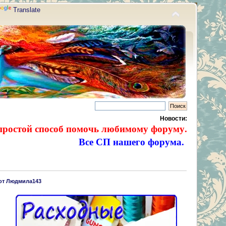
Translate
Новости:
простой способ помочь любимому форуму.
Все СП нашего форума.
 от Людмила143