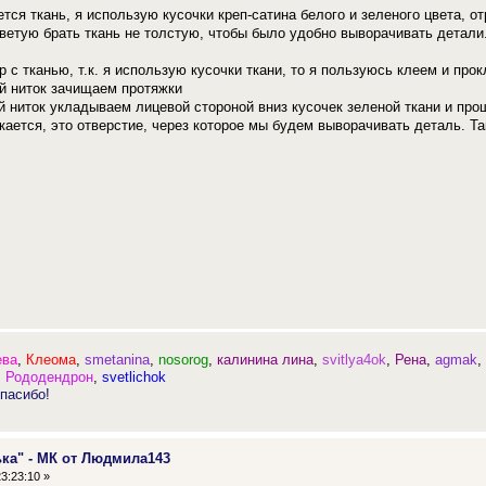
ся ткань, я использую кусочки креп-сатина белого и зеленого цвета, от
етую брать ткань не толстую, чтобы было удобно выворачивать детали.
 с тканью, т.к. я использую кусочки ткани, то я пользуюсь клеем и пр
й ниток зачищаем протяжки
й ниток укладываем лицевой стороной вниз кусочек зеленой ткани и про
ается, это отверстие, через которое мы будем выворачивать деталь. Т
ева
,
Клеома
,
smetanina
,
nosorog
,
калинина лина
,
svitlya4ok
,
Рена
,
agmak
,
Рододендрон
,
svetlichok
пасибо!
ька" - МК от Людмила143
3:23:10 »