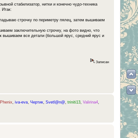
рывной стабилизатор, нитки и конечно чудо-техника
 Итак:
окладываю строчку по периметру пялец, затем вышиваем
шиваем заключительную строчку, на фото видно, что
ак вышиваем все детали (большой ярус, средний ярус и
Записан
,
Phenix
,
iva-eva
,
Чертик
,
Svetl@n@
,
triniti13
,
Valirina4
,