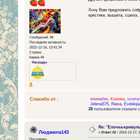
Хочу Вам предложить собра
крестике, вышила, сшила, 
Сообщений: 98
Последняя активность:
2022-12-16, 13:41:34
Страна:
Карма 49
Награды
Спасибо от :
monoshin
,
Клеома
,
smetan
Jelena575
,
Raisa
,
Evdokija
28
пользователи сказали с
Re: "Елочка-кривул
Людмила143
«
Ответ #2 :
2016-12-17, 2
Постоялец