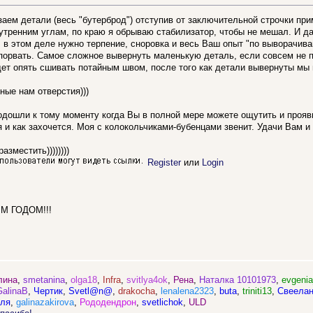
заем детали (весь "бутерброд") отступив от заключительной строчки пр
утренним углам, по краю я обрываю стабилизатор, чтобы не мешал. И д
 в этом деле нужно терпение, сноровка и весь Ваш опыт "по выворачива
 порвать. Самое сложное вывернуть маленькую деталь, если совсем не п
дет опять сшивать потайным швом, после того как детали вывернуты мы 
ные нам отверстия)))
подошли к тому моменту когда Вы в полной мере можете ощутить и проя
 и как захочется. Моя с колокольчиками-бубенцами звенит. Удачи Вам и 
азместить))))))))
Register
или
Login
М ГОДОМ!!!
лина
,
smetanina
,
olga18
,
Infra
,
svitlya4ok
,
Рена
,
Наталка 10101973
,
evgenia
GalinaB
,
Чертик
,
Svetl@n@
,
drakocha
,
lenalena2323
,
buta
,
triniti13
,
Cвеела
ля
,
galinazakirova
,
Рододендрон
,
svetlichok
,
ULD