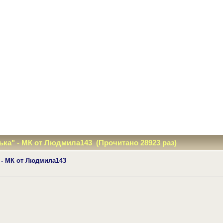
ька" - МК от Людмила143 (Прочитано 28923 раз)
 - МК от Людмила143