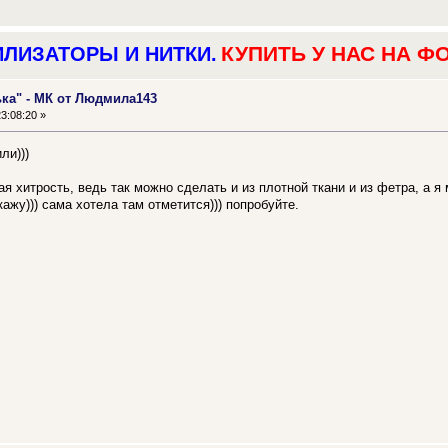
КУПИТЬ У НАС НА Ф
ИЛИЗАТОРЫ И НИТКИ.
ька" - МК от Людмила143
3:08:20 »
ли)))
я хитрость, ведь так можно сделать и из плотной ткани и из фетра, а я
кажу))) сама хотела там отметится))) попробуйте.