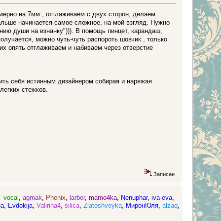
имерно на 7мм , отглаживаем с двух сторон, делаем
альше начинается самое сложное, на мой взгляд. Нужно
нию души на изнанку"))). В помощь пинцет, карандаш,
олучается, можно чуть-чуть распороть шовчик , только
их опять отглаживаем и набиваем через отверстие
вить себя истинным дизайнером собирая и наряжая
легких стежков.
Записан
_vocal
,
agmak
,
Phenix
,
larbor
,
mamo4ka
,
Nenuphar
,
iva-eva
,
на
,
Evdokija
,
Valirina4
,
silica
,
Zlatoshveyka
,
МиронЮля
,
alzaq
,