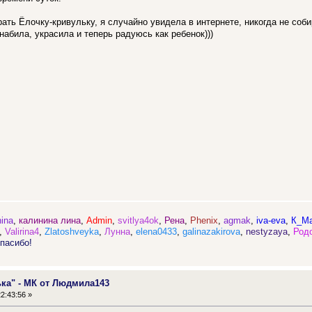
ть Ёлочку-кривульку, я случайно увидела в интернете, никогда не собир
набила, украсила и теперь радуюсь как ребенок)))
ina
,
калинина лина
,
Admin
,
svitlya4ok
,
Рена
,
Phenix
,
agmak
,
iva-eva
,
К_М
,
Valirina4
,
Zlatoshveyka
,
Лунна
,
elena0433
,
galinazakirova
,
nestyzaya
,
Род
пасибо!
ька" - МК от Людмила143
2:43:56 »