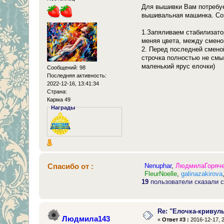
Для вышивки Вам потребует
вышивальная машинка. Сов
1.Запяливаем стабилизатор
меняя цвета, между смено
2. Перед последней смено
строчка полностью не смык
маленький ярус елочки)
Сообщений: 98
Последняя активность:
2022-12-16, 13:41:34
Страна:
Карма 49
Награды
Спасибо от :
Nenuphar
,
ЛюдмилаГоряч
FleurNoelle
,
galinazakirova
19
пользователи сказали с
Re: "Елочка-кривул
Людмила143
«
Ответ #3 :
2016-12-17, 2