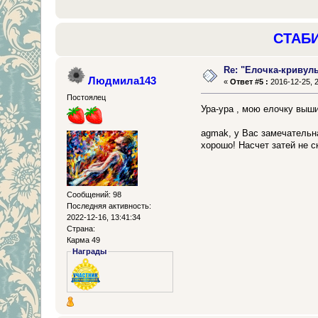
СТАБ
Re: "Елочка-кривул
Людмила143
«
Ответ #5 :
2016-12-25, 2
Постоялец
Ура-ура , мою елочку выши
agmak, у Вас замечательна
хорошо! Насчет затей не с
Сообщений: 98
Последняя активность:
2022-12-16, 13:41:34
Страна:
Карма 49
Награды