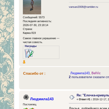
vansan2008@rambler.ru
Сообщений: 5573
Последняя активность:
2026-07-30, 23:18:14
Страна:
Карма 819
Самое главное украшение —
чистая совесть.
Награды
Спасибо от :
Людмила143
,
BelVic
2
пользователи сказали сп
Re: "Елочка-кривул
Людмила143
«
Ответ #1 :
2016-12-17, 2
Постоялец
Друзья, добрейшего всем 