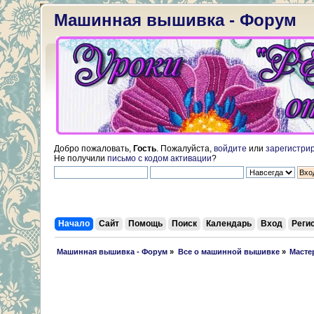
Машинная вышивка - Форум
Добро пожаловать,
Гость
. Пожалуйста,
войдите
или
зарегистри
Не получили
письмо с кодом активации
?
Начало
Сайт
Помощь
Поиск
Календарь
Вход
Реги
 Машинная вышивка - Форум
»
Все о машинной вышивке
»
Масте