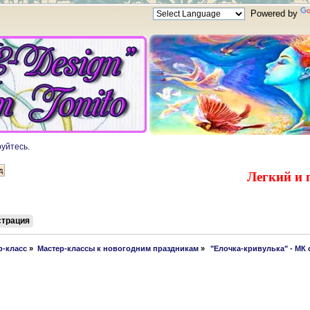
Powered by
руйтесь
.
Легкий и 
страция
р-класс
»
Мастер-классы к новогодним праздникам
»
 "Елочка-кривулька" - МК