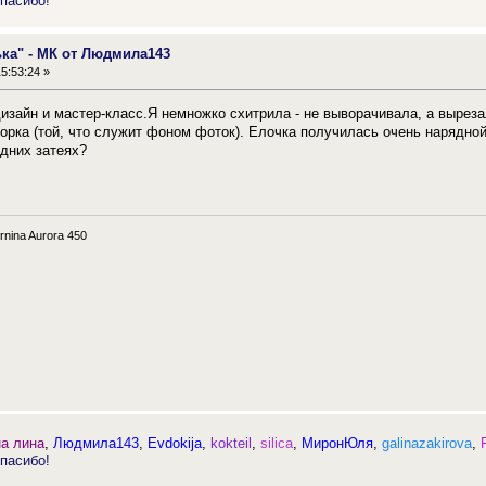
пасибо!
ька" - МК от Людмила143
5:53:24 »
зайн и мастер-класс.Я немножко схитрила - не выворачивала, а вырез
ворка (той, что служит фоном фоток). Елочка получилась очень нарядно
одних затеях?
nina Aurora 450
на лина
,
Людмила143
,
Evdokija
,
kokteil
,
silica
,
МиронЮля
,
galinazakirova
,
пасибо!