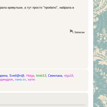
ала кривульки, а тут просто "пробило", набрала в
Записан
арина
,
Svetl@n@
,
Helga
,
triniti13
,
Cвеелана
,
olga18
,
одендрон
,
лана.sv
,
залю