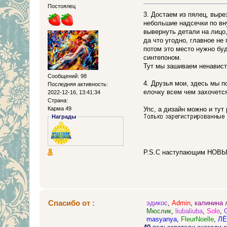
Постоялец
3. Достаем из пялец, выре
небольшие надсечки по вн
вывернуть детали на лицо,
да что угодно, главное не
потом это место нужно бу
синтепоном.
Тут мы зашиваем ненавист
Сообщений: 98
4. Друзья мои, здесь мы 
Последняя активность:
елочку всем чем захочется
2022-12-16, 13:41:34
Страна:
Карма 49
Упс, а дизайн можно и тут р
Награды
P.S.С наступающим НОВЫ
Спасибо от :
эдикос
,
Admin
,
калинина 
Мюслик
,
liubaliuba
,
Solo
,
masyanya
,
FleurNoelle
,
ЛЁ