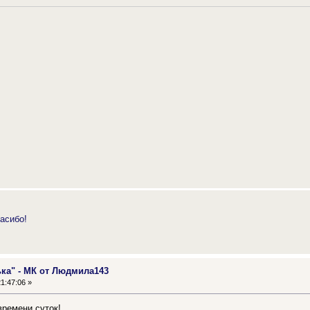
асибо!
ька" - МК от Людмила143
1:47:06 »
времени суток!