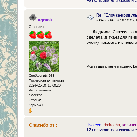
40
пользователи сказали с
Re: "Елочка-кривул
agmak
«
Ответ #4 :
2016-12-25, 1
Старожил
Людмила! Спасибо за ди
сделала из ткани для пэч
елочку показать и в новог
Мои вышивальные машинки: Ber
Сообщений: 163
Последняя активность:
2026-01-10, 18:00:20
Расположение:
г.Москва
Страна:
Карма 47
Спасибо от :
iva-eva
,
drakocha
,
калини
12
пользователи сказали с