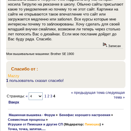
носила Тигрулю на рюкзачке в школу. Обычно сайты присылают
какие то уведомления но почему то не этот сайт. Картинки на
сайте не открываются такое впечатление что сайт или
загружается медленно или заболел. Все курсы которые мне
интересны почему то заблокированы. Хочу сделать для своей
младшей внучки смайлики, возможни ли теперь через столько
лет попосить Вас о дизайнах. Если мое послание дойдет до
Вас буду рада. Спасибо.
Записан
Мои вышивальные машинки: Brother SE 1900
Спасибо от :
Mazzy
1
пользователь сказал спасибо!
« предыдущая тема
следующая
Страницы:
«
1
2
3
4
тема »
Вверх
 Машинная вышивка - Форум
»
Бенефис хорошего настроения
»
Совместные процессы
»
Игрушки от Пимошки и другие СП
(Модератор:
Пимошка
) »
Точка, точка, запятая.....