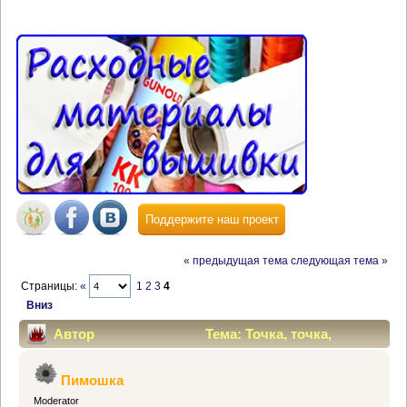
Поддержите наш проект
« предыдущая тема
следующая тема »
Страницы:
«
1
2
3
4
Вниз
Автор
Тема: Точка, точка,
запятая..... (Прочитано 43770 раз)
Пимошка
Moderator