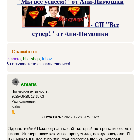
"Мы все успеем!" от Ани-Пимошки
- СП "Все
супер!" от Ани-Пимошки
Спасибо от :
sandra
,
bbc-shop
,
lubov
3
пользователи сказали спасибо!
Antaris
Последняя активность:
2025-06-29, 17:15:03
Расположение:
Idaho
«
Ответ #76 :
2025-06-28, 20:51:02 »
Здравствуйте! Наконец нашла сайт который потеряла много лет
назад. Итеперь вижу как много пропустила, всюду опоздала. Я
вышивала вашего тигрулю. Уже подросла внучка, которая