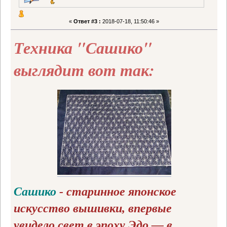
«
Ответ #3 :
2018-07-18, 11:50:46 »
Техника "Сашико"
выглядит вот так:
Сашико
- старинное японское
искусство вышивки, впервые
увидело свет в эпоху Эдо — в