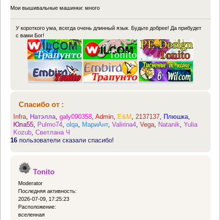
Мои вышивальные машинки: много
У короткого ума, всегда очень длинный язык. Будьте добрее! Да прибудет
с вами Бог!
Спасибо от :
Infra
,
Натэлла
,
galy090358
,
Admin
,
E&M
,
2137137
,
Плюшка
,
Юла55
,
Pulmo74
,
olqa
,
МариАнт
,
Valirina4
,
Vega
,
Natanik
,
Yulia
Kozub
,
Светлана Ч
16
пользователи сказали спасибо!
Tonito
Moderator
Последняя активность:
2026-07-09, 17:25:23
Расположение:
вселенная