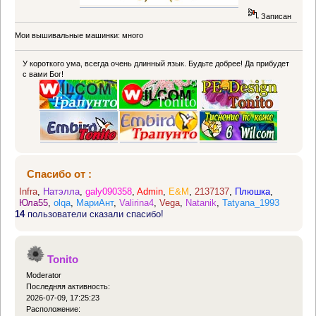
Записан
Мои вышивальные машинки: много
У короткого ума, всегда очень длинный язык. Будьте добрее! Да прибудет
с вами Бог!
Спасибо от :
Infra
,
Натэлла
,
galy090358
,
Admin
,
E&M
,
2137137
,
Плюшка
,
Юла55
,
olqa
,
МариАнт
,
Valirina4
,
Vega
,
Natanik
,
Tatyana_1993
14
пользователи сказали спасибо!
Tonito
Moderator
Последняя активность:
2026-07-09, 17:25:23
Расположение: