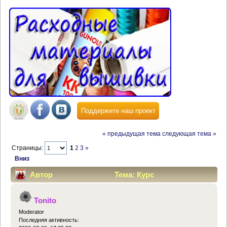
Поддержите наш проект
« предыдущая тема
следующая тема »
Страницы:
1
2
3
»
Вниз
Автор
Тема: Курс
"Акварель+трапунто в программе Wilcom"
Tonito
(Прочитано 135819 раз)
Moderator
Последняя активность: