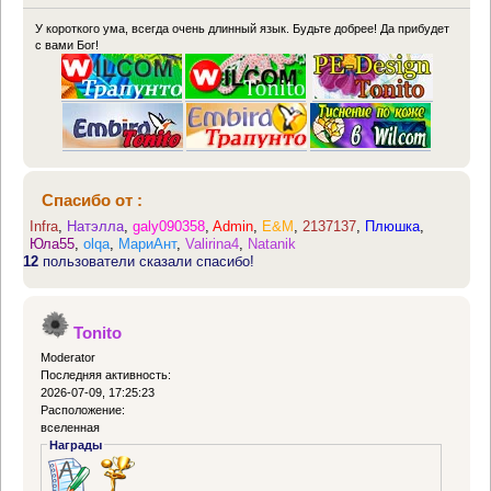
У короткого ума, всегда очень длинный язык. Будьте добрее! Да прибудет
с вами Бог!
Спасибо от :
Infra
,
Натэлла
,
galy090358
,
Admin
,
E&M
,
2137137
,
Плюшка
,
Юла55
,
olqa
,
МариАнт
,
Valirina4
,
Natanik
12
пользователи сказали спасибо!
Tonito
Moderator
Последняя активность:
2026-07-09, 17:25:23
Расположение:
вселенная
Награды