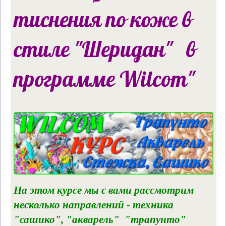
тиснения по коже в
стиле "Шеридан" в
программе Wilcom"
На этом курсе мы с вами рассмотрим
несколько направлений - техника
"сашико", "акварель" "трапунто"