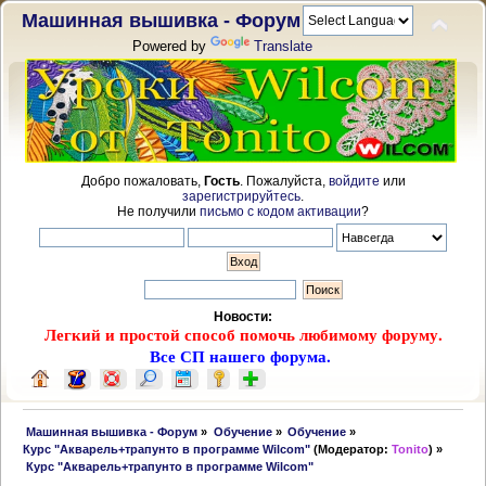
Машинная вышивка - Форум
Powered by
Translate
Добро пожаловать,
Гость
. Пожалуйста,
войдите
или
зарегистрируйтесь
.
Не получили
письмо с кодом активации
?
Новости:
Легкий и простой способ помочь любимому форуму.
Все СП нашего форума.
 Машинная вышивка - Форум
»
Обучение
»
Обучение
»
Курс "Акварель+трапунто в программе Wilcom"
(Модератор:
Tonito
) »
 Курс "Акварель+трапунто в программе Wilcom"