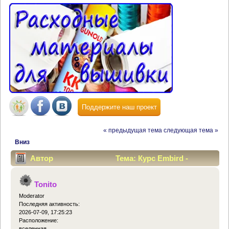
Поддержите наш проект
« предыдущая тема
следующая тема »
Вниз
Автор
Тема: Курс Embird -
ришелье (Прочитано 46636 раз)
Tonito
Moderator
Последняя активность:
2026-07-09, 17:25:23
Расположение:
вселенная