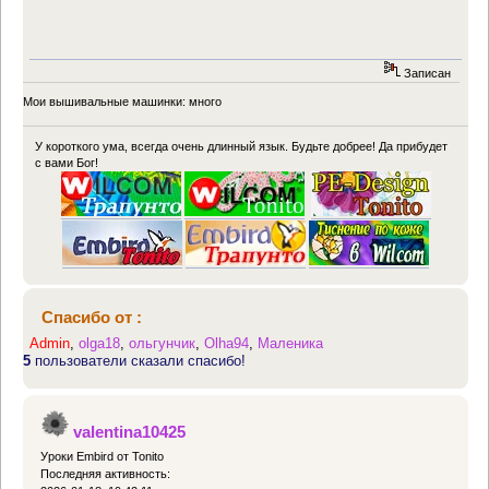
Записан
Мои вышивальные машинки: много
У короткого ума, всегда очень длинный язык. Будьте добрее! Да прибудет
с вами Бог!
Спасибо от :
Admin
,
olga18
,
ольгунчик
,
Olha94
,
Маленика
5
пользователи сказали спасибо!
valentina10425
Уроки Embird от Tonito
Последняя активность: