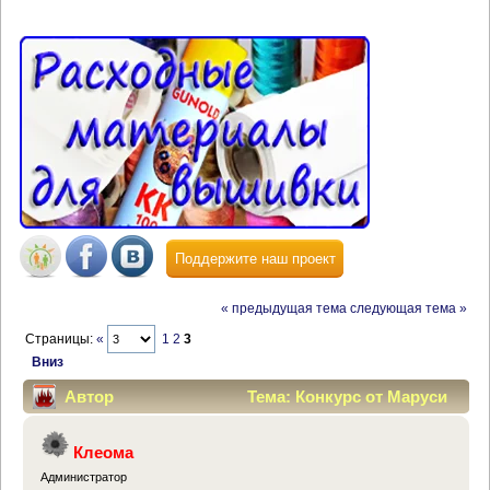
Поддержите наш проект
« предыдущая тема
следующая тема »
Страницы:
«
1
2
3
Вниз
Автор
Тема: Конкурс от Маруси
"Райский сад" (Прочитано 73561 раз)
Клеома
Администратор