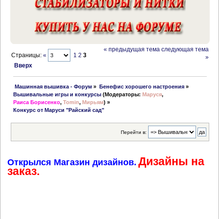
« предыдущая тема
следующая тема
Страницы:
«
1
2
3
»
Вверх
 Машинная вышивка - Форум
»
Бенефис хорошего настроения
»
Вышивальные игры и конкурсы
(Модераторы:
Маруся
,
Раиса Борисенко
,
Tomin
,
Мирьям
) »
Конкурс от Маруси "Райский сад"
Перейти в:
Дизайны на
Открылся Магазин дизайнов.
заказ.