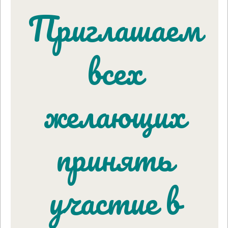
Приглашаем
всех
желающих
принять
участие в