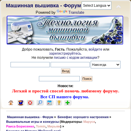
Машинная вышивка - Форум
Powered by
Translate
Добро пожаловать,
Гость
. Пожалуйста,
войдите
или
зарегистрируйтесь
.
Не получили
письмо с кодом активации
?
Новости:
Легкий и простой способ помочь любимому форуму.
Все СП нашего форума.
 Машинная вышивка - Форум
»
Бенефис хорошего настроения
»
Вышивальные игры и конкурсы
(Модераторы:
Маруся
,
Раиса Борисенко
,
Tomin
,
Мирьям
) »
Конкурс от Маруси "Райский сад"