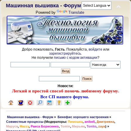
Машинная вышивка - Форум
Powered by
Translate
Добро пожаловать,
Гость
. Пожалуйста,
войдите
или
зарегистрируйтесь
.
Не получили
письмо с кодом активации
?
Новости:
Легкий и простой способ помочь любимому форуму.
Все СП нашего форума.
 Машинная вышивка - Форум
»
Бенефис хорошего настроения
»
Совместные процессы
(Модераторы:
Пимошка
,
anibell
,
Дмитревна
,
Маруся
,
Mazzy
,
Раиса Борисенко
,
Tomin
,
Мирьям
,
Tonito
,
zaya
) »
Новогоднее СП "Мы всё успеем!"