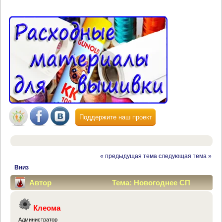
Поддержите наш проект
« предыдущая тема
следующая тема »
Вниз
Автор
Тема: Новогоднее СП
"Мы всё успеем!" (Прочитано 31245 раз)
Клеома
Администратор