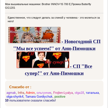
Мои вышивальные машинки: Brother INNOV-'IS 700 Е,Промка Butterfly
GG1201
Единственное, что следует делать за спиной у человека - это молиться за
него!
- Новогодний СП
"Мы все успеем!" от Ани-Пимошки
- СП "Все
супер!" от Ани-Пимошки
Спасибо от :
agmak
,
Infra
,
Admin
,
ольгунчик
,
Frojlen-Lyalya
,
olga18
,
таталька
,
olga-shyrik4
,
Tamara Gordiychuk
,
positive
10
пользователи сказали спасибо!