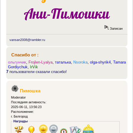
Ани-Пимошки
Записан
vansan2008@rambler.ru
Спасибо от :
ольгунчик
,
Frojlen-Lyalya
,
таталька
,
Nsoroka
,
olga-shyrik4
,
Tamara
Gordiychuk
,
IrVik
7
пользователи сказали спасибо!
Пимошка
Moderator
Последняя активность:
2025-06-11, 13:56:23
Расположение:
г. Белгород
Награды