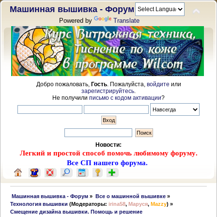
Машинная вышивка - Форум
Powered by
Translate
Добро пожаловать,
Гость
. Пожалуйста,
войдите
или
зарегистрируйтесь
.
Не получили
письмо с кодом активации
?
Новости:
Легкий и простой способ помочь любимому форуму.
Все СП нашего форума.
 Машинная вышивка - Форум
»
Все о машинной вышивке
»
Технология вышивки
(Модераторы:
irina58
,
Маруся
,
Mazzy
) »
Смещение дизайна вышивки. Помощь и решение