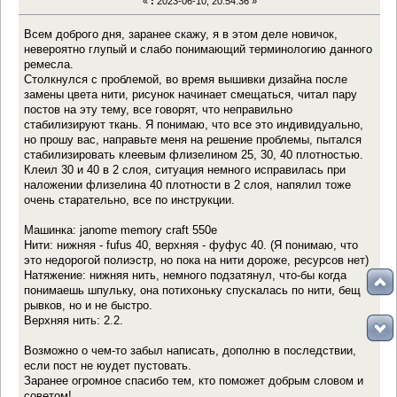
«
:
2023-06-10, 20:54:36 »
Всем доброго дня, заранее скажу, я в этом деле новичок,
невероятно глупый и слабо понимающий терминологию данного
ремесла.
Столкнулся с проблемой, во время вышивки дизайна после
замены цвета нити, рисунок начинает смещаться, читал пару
постов на эту тему, все говорят, что неправильно
стабилизируют ткань. Я понимаю, что все это индивидуально,
но прошу вас, направьте меня на решение проблемы, пытался
стабилизировать клеевым флизелином 25, 30, 40 плотностью.
Клеил 30 и 40 в 2 слоя, ситуация немного исправилась при
наложении флизелина 40 плотности в 2 слоя, напялил тоже
очень старательно, все по инструкции.
Машинка: janome memory craft 550e
Нити: нижняя - fufus 40, верхняя - фуфус 40. (Я понимаю, что
это недорогой полиэстр, но пока на нити дороже, ресурсов нет)
Натяжение: нижняя нить, немного подзатянул, что-бы когда
понимаешь шпульку, она потихоньку спускалась по нити, бещ
рывков, но и не быстро.
Верхняя нить: 2.2.
Возможно о чем-то забыл написать, дополню в последствии,
если пост не юудет пустовать.
Заранее огромное спасибо тем, кто поможет добрым словом и
советом!