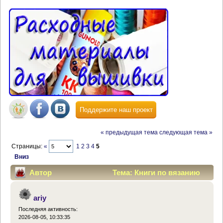
Поддержите наш проект
« предыдущая тема
следующая тема »
Страницы:
«
1
2
3
4
5
Вниз
Автор
Тема: Книги по вязанию
(Прочитано 82579 раз)
ariy
Последняя активность:
2026-08-05, 10:33:35