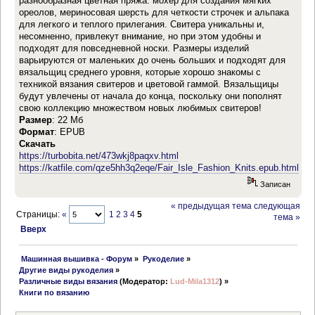
разнообразная цветная пряжа: мохер для создания мягких
ореолов, мериносовая шерсть для четкости строчек и альпака
для легкого и теплого прилегания. Свитера уникальны и,
несомненно, привлекут внимание, но при этом удобны и
подходят для повседневной носки. Размеры изделий
варьируются от маленьких до очень больших и подходят для
вязальщиц среднего уровня, которые хорошо знакомы с
техникой вязания свитеров и цветовой гаммой. Вязальщицы
будут увлечены от начала до конца, поскольку они пополнят
свою коллекцию множеством новых любимых свитеров!
Размер
: 22 Мб
Формат
: EPUB
Скачать
https://turbobita.net/473wkj8paqxv.html
https://katfile.com/qze5hh3q2eqe/Fair_Isle_Fashion_Knits.epub.html
Записан
« предыдущая тема
следующая
Страницы:
«
1
2
3
4
5
тема »
Вверх
 Машинная вышивка - Форум
»
Рукоделие
»
Другие виды рукоделия
»
Различные виды вязания
(Модератор:
Lud-Mila1312
) »
Книги по вязанию