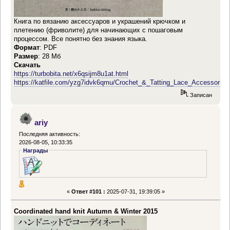
Книга по вязанию аксессуаров и украшений крючком и
плетению (фриволите) для начинающих с пошаговым
процессом. Все понятно без знания языка.
Формат
: PDF
Размер
: 28 Мб
Скачать
https://turbobita.net/x6qsijm8u1at.html
https://katfile.com/yzg7idvk6qmu/Crochet_&_Tatting_Lace_Accessories_
Записан
ariy
Последняя активность:
2026-08-05, 10:33:35
Награды
«
Ответ #101 :
2025-07-31, 19:39:05 »
Coordinated hand knit Autumn & Winter 2015