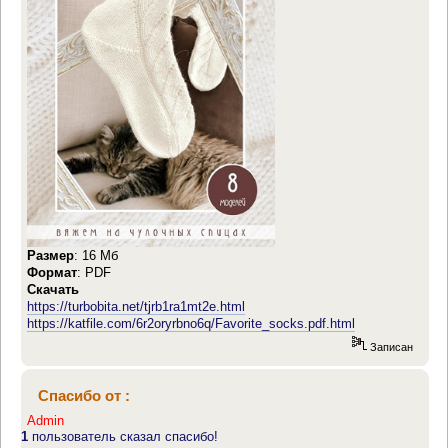
Размер
: 16 Мб
Формат
: PDF
Скачать
https://turbobita.net/tjrb1ra1mt2e.html
https://katfile.com/6r2oryrbno6q/Favorite_socks.pdf.html
Записан
Спасибо от :
Admin
1
пользователь сказал спасибо!