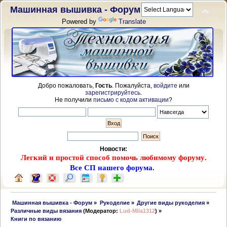
Машинная вышивка - Форум
Powered by
Translate
Добро пожаловать,
Гость
. Пожалуйста,
войдите
или
зарегистрируйтесь
.
Не получили
письмо с кодом активации
?
Новости:
Легкий и простой способ помочь любимому форуму.
Все СП нашего форума.
 Машинная вышивка - Форум
»
Рукоделие
»
Другие виды рукоделия
»
Различные виды вязания
(Модератор:
Lud-Mila1312
) »
Книги по вязанию