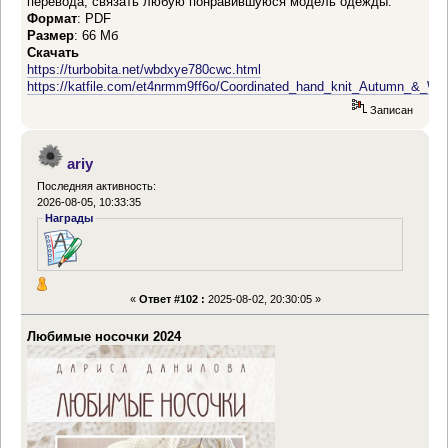
перевода, связать любую понравившуюся модель одежды.
Формат
: PDF
Размер
: 66 Мб
Скачать
https://turbobita.net/wbdxye780cwc.html
https://katfile.com/et4nrmm9ff6o/Coordinated_hand_knit_Autumn_&_Win
Записан
ariy
Последняя активность:
2026-08-05, 10:33:35
Награды
«
Ответ #102 :
2025-08-02, 20:30:05 »
Любимые носочки 2024