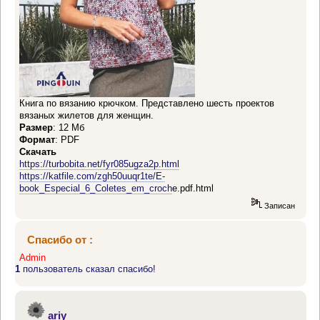
Книга по вязанию крючком. Представлено шесть проектов
вязаных жилетов для женщин.
Размер
: 12 Мб
Формат
: PDF
Скачать
https://turbobita.net/fyr085ugza2p.html
https://katfile.com/zgh50uuqr1te/E-
book_Especial_6_Coletes_em_croch
е.pdf.html
Записан
Спасибо от :
Admin
1
пользователь сказал спасибо!
ariy