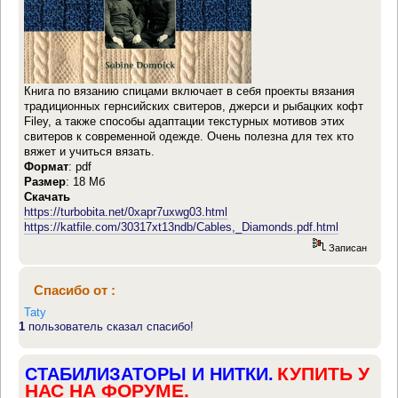
Книга по вязанию спицами включает в себя проекты вязания
традиционных гернсийских свитеров, джерси и рыбацких кофт
Filey, а также способы адаптации текстурных мотивов этих
свитеров к современной одежде. Очень полезна для тех кто
вяжет и учиться вязать.
Формат
: pdf
Размер
: 18 Мб
Скачать
https://turbobita.net/0xapr7uxwg03.html
https://katfile.com/30317xt13ndb/Cables,_Diamonds.pdf.html
Записан
Спасибо от :
Taty
1
пользователь сказал спасибо!
КУПИТЬ У
СТАБИЛИЗАТОРЫ И НИТКИ.
НАС НА ФОРУМЕ.