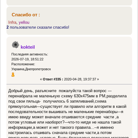
Спасибо от :
Infra
,
yellou
2
пользователи сказали спасибо!
kokteil
Последняя активность:
2026-07-19, 18:51:22
Расположение:
Украина,Днепропетровск
«
Ответ #335 :
2020-04-28, 19:37:37 »
Добрый день, разъясните пожалуйста такой вопрос ---
перенабрала не маленькую схему 630х475мм в РМ,разделила
под свои пяльца- получилось 6 запяливаний,схема
прямоугольная---существует ли правило или алгоритм в какой
последовательности вышивать не маленькие перенаборы---я
имею ввиду может вначале отшиваются средние части ,а
потом угловые или наоборот?---что-то нигде не нашла такой
информации,а может и нет такоого правила...--я именно
настроилась отшивать сначала средние части,а потом
пристыковывать угловые. Буду благодарна подсказке мастеров.