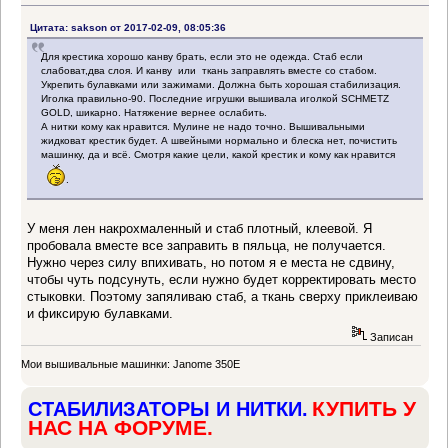
Цитата: sakson от 2017-02-09, 08:05:36
Для крестика хорошо канву брать, если это не одежда. Стаб если
слабоват,два слоя. И канву или ткань заправлять вместе со стабом.
Укрепить булавками или зажимами. Должна быть хорошая стабилизация.
Иголка правильно-90. Последние игрушки вышивала иголкой SCHMETZ
GOLD, шикарно. Натяжение вернее ослабить.
А нитки кому как нравится. Мулине не надо точно. Вышивальными
жидковат крестик будет. А швейными нормально и блеска нет, почистить
машинку, да и всё. Смотря какие цели, какой крестик и кому как нравится
.
У меня лен накрохмаленный и стаб плотный, клеевой. Я
пробовала вместе все заправить в пяльца, не получается.
Нужно через силу впихивать, но потом я е места не сдвину,
чтобы чуть подсунуть, если нужно будет корректировать место
стыковки. Поэтому запяливаю стаб, а ткань сверху приклеиваю
и фиксирую булавками.
Записан
Мои вышивальные машинки: Janome 350E
КУПИТЬ У
СТАБИЛИЗАТОРЫ И НИТКИ.
НАС НА ФОРУМЕ.