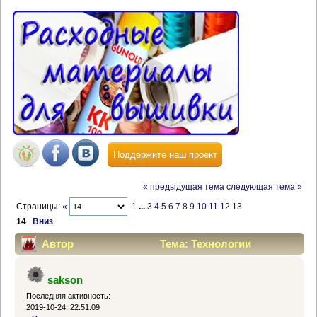
Поддержите наш проект
« предыдущая тема
следующая тема »
Страницы:
«
1
...
3
4
5
6
7
8
9
10
11
12
13
14
Вниз
Автор
Тема: Технологии
вышивки крестиком (Прочитано 410201 раз)
sakson
Последняя активность:
2019-10-24, 22:51:09