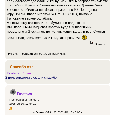
если слабоват,два слоя. И канву или ткань заправлять вместе
со стабом. Укрепить булавками или зажимами. Должна быть
хорошая стабилизация. Иголка правильно-90. Последние
игрушки вышивала иголкой SCHMETZ GOLD, шикарно.
Натяжение вернее ослабить.
А нитки кому как нравится. Мулине не надо точно.
Вышивальными жидковат крестик будет. А швейными
нормально и блеска нет, почистить машинку, да и всё. Смотря
какие цели, какой крестик и кому как нравится
.
Записан
Не стоит прогибаться под изменчивый мир.
Спасибо от :
Dnatava
,
Rozari
2
пользователи сказали спасибо!
Dnatava
Последняя активность:
2025-06-10, 17:54:10
«
Ответ #329 :
2017-02-10, 15:40:05 »