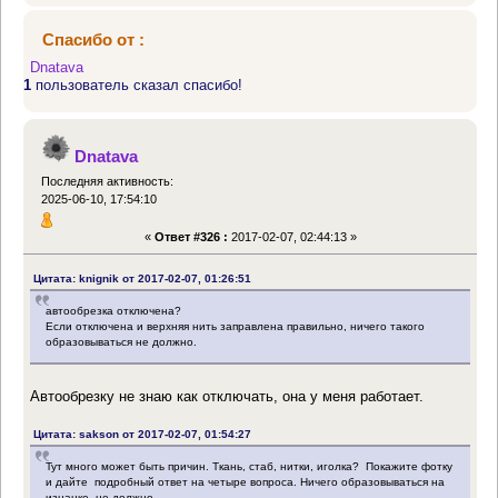
Спасибо от :
Dnatava
1
пользователь сказал спасибо!
Dnatava
Последняя активность:
2025-06-10, 17:54:10
«
Ответ #326 :
2017-02-07, 02:44:13 »
Цитата: knignik от 2017-02-07, 01:26:51
автообрезка отключена?
Если отключена и верхняя нить заправлена правильно, ничего такого
образовываться не должно.
Автообрезку не знаю как отключать, она у меня работает.
Цитата: sakson от 2017-02-07, 01:54:27
Тут много может быть причин. Ткань, стаб, нитки, иголка? Покажите фотку
и дайте подробный ответ на четыре вопроса. Ничего образовываться на
изнанке не должно.