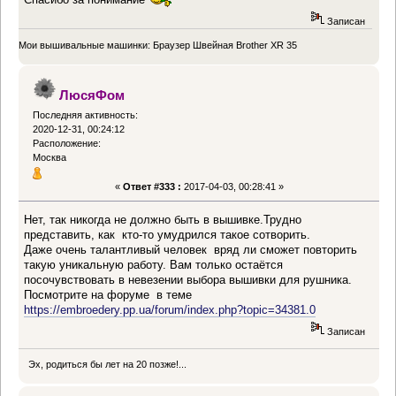
Записан
Мои вышивальные машинки: Браузер Швейная Brother XR 35
ЛюсяФом
Последняя активность:
2020-12-31, 00:24:12
Расположение:
Москва
«
Ответ #333 :
2017-04-03, 00:28:41 »
Нет, так никогда не должно быть в вышивке.Трудно
представить, как кто-то умудрился такое сотворить.
Даже очень талантливый человек вряд ли сможет повторить
такую уникальную работу. Вам только остаётся
посочувствовать в невезении выбора вышивки для рушника.
Посмотрите на форуме в теме
https://embroedery.pp.ua/forum/index.php?topic=34381.0
Записан
Эх, родиться бы лет на 20 позже!...