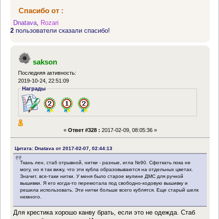
Спасибо от :
Dnatava
,
Rozari
2
пользователи сказали спасибо!
sakson
Последняя активность:
2019-10-24, 22:51:09
Награды
«
Ответ #328 :
2017-02-09, 08:05:36 »
Цитата: Dnatava от 2017-02-07, 02:44:13
Ткань лен, стаб отрывной, нитки - разные, игла №90. Сфоткать пока не
могу, но я так вижу, что эти кубла образовываются на отдельных цветах.
Значит, все-таки нитки. У меня было старое мулине ДМС для ручной
вышивки. Я его когда-то перемотала под свободно-ходовую вышивку и
решила использовать. Эти нитки больше всего кублятся. Еще старый шелк
немного.
Для крестика хорошо канву брать, если это не одежда. Стаб