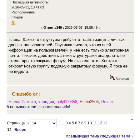
Последняя активность:
2026-05-31, 13:41:03
Расположение:
г.Киров
«
Ответ #340 :
2025-07-07, 15:09:49 »
Елена. Какие то структуры требуют от сайта защиты личных
данных пользователей. Паутинка писала, что из всей
информации на пользователей, у неё есть только электронная
почта. Никаких действий с этими структурами она делать не
стала, просто закрыла форум. Но сказала, что вКонтакте
откроет новую группу подобную закрытому форуму. Я пока её
не видела.
Записан
Спасибо от :
Елена Самоха
,
клавдия
,
galy090358
,
Elena2504
,
Rozari
5
пользователи сказали спасибо!
«
Страницы:
«
1
...
3
4
5
6
7
8
9
10
11
12
13
14
Вверх
предыдущая тема
следующая тема »