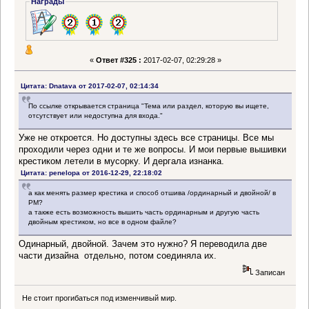
Награды
«
Ответ #325 :
2017-02-07, 02:29:28 »
Цитата: Dnatava от 2017-02-07, 02:14:34
По ссылке открывается страница "Тема или раздел, которую вы ищете,
отсутствует или недоступна для входа."
Уже не откроется. Но доступны здесь все страницы. Все мы
проходили через одни и те же вопросы. И мои первые вышивки
крестиком летели в мусорку. И дергала изнанка.
Цитата: penelopa от 2016-12-29, 22:18:02
а как менять размер крестика и способ отшива /ординарный и двойной/ в
РМ?
а также есть возможность вышить часть ординарным и другую часть
двойным крестиком, но все в одном файле?
Одинарный, двойной. Зачем это нужно? Я переводила две
части дизайна отдельно, потом соединяла их.
Записан
Не стоит прогибаться под изменчивый мир.