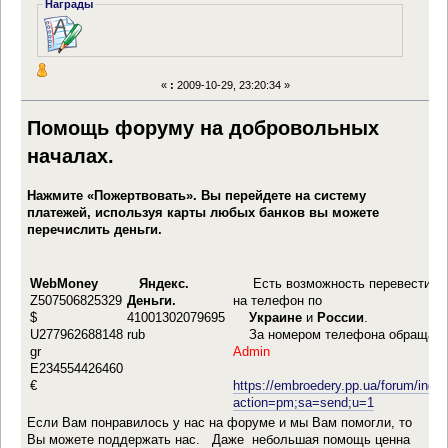
Награды
«
:
2009-10-29, 23:20:34 »
Помощь форуму на добровольных
началах.
Нажмите «Пожертвовать». Вы перейдете на систему
платежей, используя карты любых банков вы можете
перечислить деньги.
WebMoney
Яндекс.
Есть возможность перевести де
Z507506825329
Деньги.
на телефон по
$
41001302079695
Украине
и
России
.
U277962688148
rub
За номером телефона обращать
gr
Admin
E234554426460
€
https://embroedery.pp.ua/forum/inde
action=pm;sa=send;u=1
Если Вам понравилось у нас на форуме и мы Вам помогли, то
Вы можете поддержать нас. Даже небольшая помощь ценна