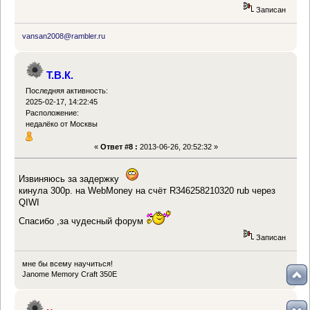
Записан
vansan2008@rambler.ru
Т.В.К.
Последняя активность:
2025-02-17, 14:22:45
Расположение:
недалёко от Москвы
«
Ответ #8 :
2013-06-26, 20:52:32 »
Извиняюсь за задержку
кинула 300р. на WebMoney на счёт R346258210320 rub через
QIWI
Спасибо ,за чудесный форум
Записан
мне бы всему научиться!
Janome Memory Craft 350E