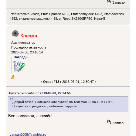
Записан
Pfaff Kreative Vision, Pfaff Tipmatik 6152, Pfaff hobbylock 4752, Pfaff coverlok
4852, вязальные машинки - Silver Reed SK280/SRP60, Нева-5
Клеома
Администратор
Последняя активность:
2026-07-30, 23:18:14
Награды
«
Ответ #13 :
2013-07-01, 12:50:47 »
Цитата: krilixa56 от 2013-06-30, 22:34:55
Добрый вечер! Положила 300 рублей на телефон 30.06.13 в 17.57.
Процветай и радуй нас, любимый форум!ы
Все получили, спасибо!
Записан
vansan2008@rambler.ru