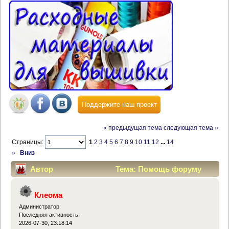
Поддержите наш проект
« предыдущая тема
следующая тема »
Страницы:
1
2
3
4
5
6
7
8
9
10
11
12
...
14
»
Вниз
Автор
Тема: Помощь форуму
(Прочитано 759540 раз)
Клеома
Администратор
Последняя активность:
2026-07-30, 23:18:14