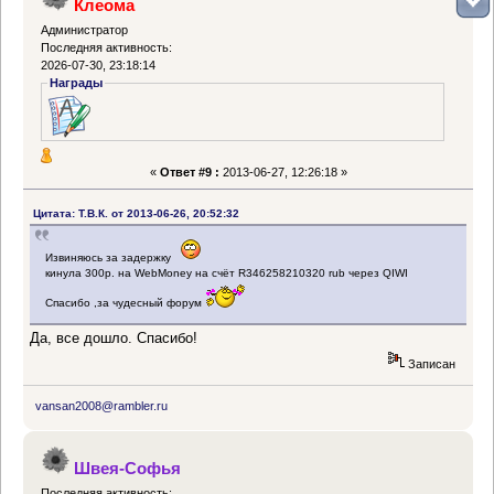
Клеома
Администратор
Последняя активность:
2026-07-30, 23:18:14
Награды
«
Ответ #9 :
2013-06-27, 12:26:18 »
Цитата: Т.В.К. от 2013-06-26, 20:52:32
Извиняюсь за задержку
кинула 300р. на WebMoney на счёт R346258210320 rub через QIWI
Спасибо ,за чудесный форум
Да, все дошло. Спасибо!
Записан
vansan2008@rambler.ru
Швея-Софья
Последняя активность: