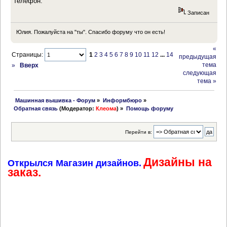
телефон.
Записан
Юлия. Пожалуйста на "ты". Спасибо форуму что он есть!
«
Страницы:
1
2
3
4
5
6
7
8
9
10
11
12
...
14
предыдущая
тема
»
Вверх
следующая
тема »
 Машинная вышивка - Форум
»
Информбюро
»
Обратная связь
(Модератор:
Клеома
) »
Помощь форуму
Перейти в:
Дизайны на
Открылся Магазин дизайнов.
заказ.