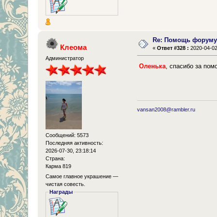
Re: Помощь форум
Клеома
«
Ответ #328 :
2020-04-02,
Администратор
Оленька
, спасибо за по
vansan2008@rambler.ru
Сообщений: 5573
Последняя активность:
2026-07-30, 23:18:14
Страна:
Карма 819
Самое главное украшение —
чистая совесть.
Награды