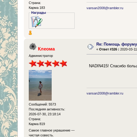
Страна:
Карма 183
vansan2008@rambler.ru
Награды
Re: Помощь форум
Клеома
«
Ответ #326 :
2020-03-11,
Администратор
NADIN415! Спасибо боль
vansan2008@rambler.ru
Сообщений: 5573
Последняя активность:
2026-07-30, 23:18:14
Страна:
Карма 819
Самое главное украшение —
чистая совесть.