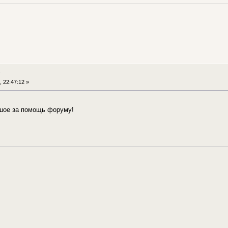
у
 22:47:12 »
шое за помощь форуму!