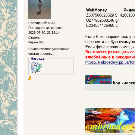
WebMoney
Яндек
Z507506825329 $
410013
U277962688148 gr
Сообщений: 5573
E234554426460 €
Последняя активность:
2026-07-30, 23:18:14
Если Вам понравилось у 
Страна:
перевести любую сумму н
Карма 819
Если финансовая помощь В
Самое главное украшение —
Вы можете размещать ссыл
чистая совесть.
влюблённые в рукоделие
Награды
https://embroedery.pp.ua/fo
Код кнопки