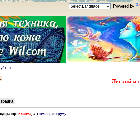
Powered by
руйтесь
.
Легкий и 
страция
одератор:
Клеома
) »
Помощь форуму