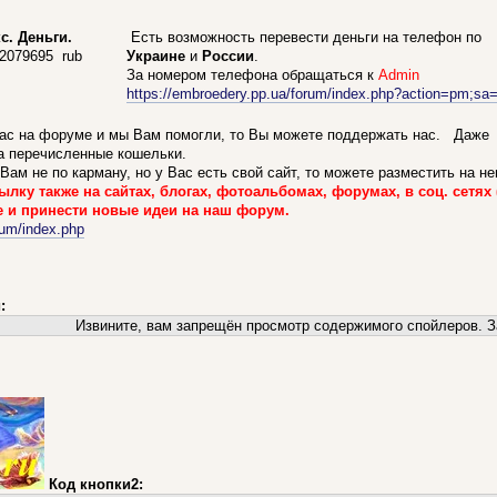
с. Деньги.
Есть возможность перевести деньги на телефон по
02079695 rub
Украине
и
России
.
За номером телефона обращаться к
Admin
https://embroedery.pp.ua/forum/index.php?action=pm;sa
нас на форуме и мы Вам помогли, то Вы можете поддержать нас. Даже
а перечисленные кошельки.
ам не по карману, но у Вас есть свой сайт, то можете разместить на н
ку также на сайтах, блогах, фотоальбомах, форумах, в соц. сетях (
 и принести новые идеи на наш форум.
rum/index.php
:
Извините, вам запрещён просмотр содержимого спойлеров. З
Код кнопки2: