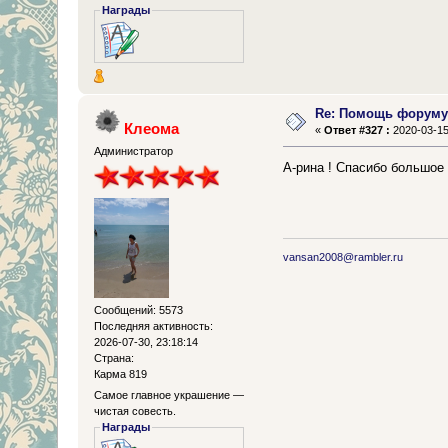
Награды
Re: Помощь форум
Клеома
«
Ответ #327 :
2020-03-15
Администратор
А-рина ! Спасибо большое
vansan2008@rambler.ru
Сообщений: 5573
Последняя активность:
2026-07-30, 23:18:14
Страна:
Карма 819
Самое главное украшение —
чистая совесть.
Награды