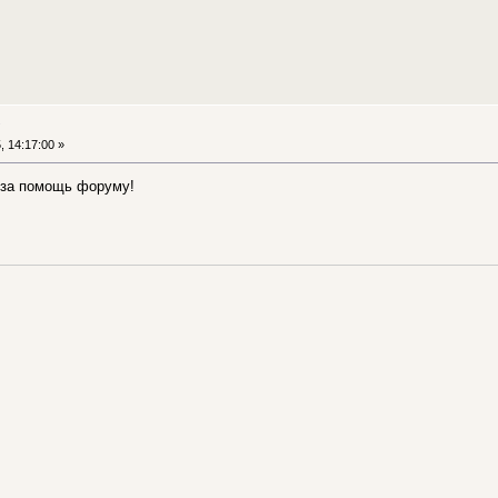
у
, 14:17:00 »
 за помощь форуму!