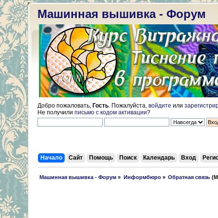
Машинная вышивка - Форум
Добро пожаловать,
Гость
. Пожалуйста,
войдите
или
зарегистри
Не получили
письмо с кодом активации
?
Начало
Сайт
Помощь
Поиск
Календарь
Вход
Реги
 Машинная вышивка - Форум
»
Информбюро
»
Обратная связь
(М