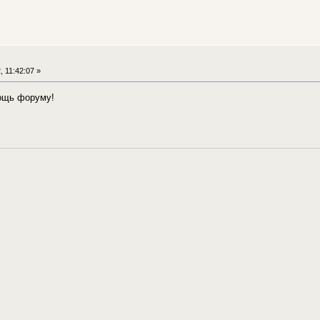
у
 11:42:07 »
мощь форуму!