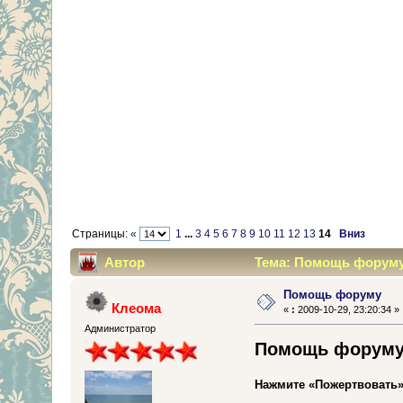
Страницы:
«
1
...
3
4
5
6
7
8
9
10
11
12
13
14
Вниз
Автор
Тема: Помощь форуму 
Помощь форуму
Клеома
«
:
2009-10-29, 23:20:34 »
Администратор
Помощь форуму 
Нажмите «Пожертвовать»