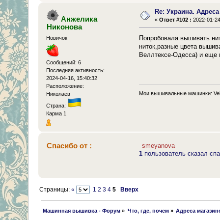
Re: Украина. Адреса
Анжелика
«
Ответ #102 :
2022-01-24
Никонова
Попробовала вышивать нитк
Новичок
ниток,разные цвета вышива
Веллтексе-Одесса) и еще п
Сообщений: 6
Последняя активность:
2024-04-16, 15:40:32
Расположение:
Мои вышивальные машинки: Vel
Николаев
Страна:
Карма 1
Спасибо от :
smeyanova
1
пользователь сказал спа
Страницы:
«
1
2
3
4
5
Вверх
 Машинная вышивка - Форум
»
Что, где, почем
»
Адреса магазин