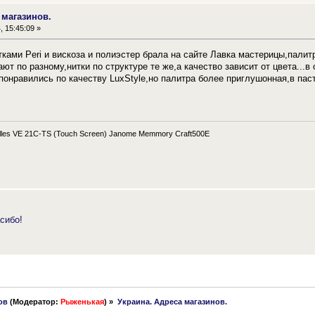
 магазинов.
, 15:45:09 »
ами Peri и вискоза и полиэстер брала на сайте Лавка мастерицы,палитр
ют по разному,нитки по структуре те же,а качество зависит от цвета...в
онравились по качеству LuxStyle,но палитра более приглушонная,в паст
les VE 21C-TS (Touch Screen) Janome Memmory Craft500E
сибо!
ов
(Модератор:
Рыженькая
) »
Украина. Адреса магазинов.