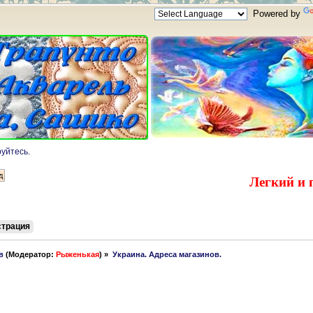
Powered by
руйтесь
.
Легкий и 
страция
в
(Модератор:
Рыженькая
) »
Украина. Адреса магазинов.