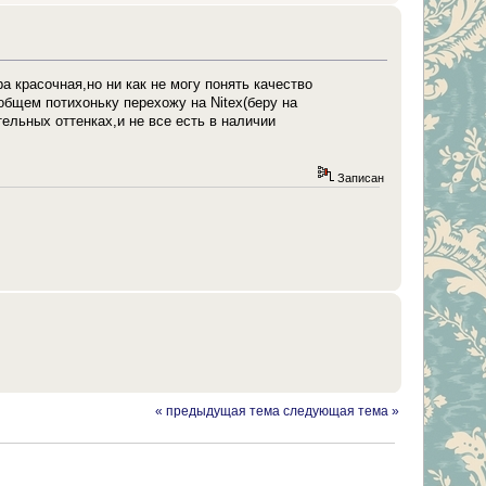
а красочная,но ни как не могу понять качество
 общем потихоньку перехожу на Nitex(беру на
ельных оттенках,и не все есть в наличии
Записан
« предыдущая тема
следующая тема »