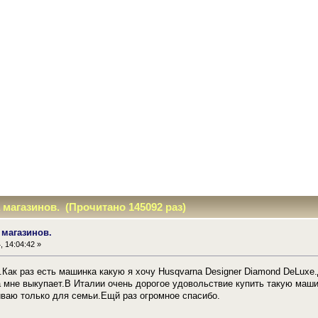
 магазинов. (Прочитано 145092 раз)
 магазинов.
, 14:04:42 »
Как раз есть машинка какую я хочу Husqvarna Designer Diamond DeLuxe.
а мне выкупает.В Италии очень дорогое удовольствие купить такую маши
иваю только для семьи.Ещй раз огромное спасибо.