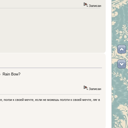
Записан
р Rain Bow?
Записан
, ползи к своей мечте, если не можешь ползти к своей мечте, ляг в