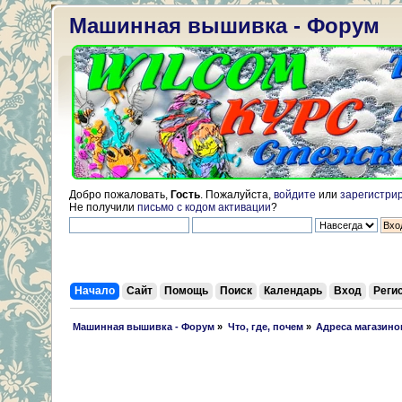
Машинная вышивка - Форум
Добро пожаловать,
Гость
. Пожалуйста,
войдите
или
зарегистри
Не получили
письмо с кодом активации
?
Начало
Сайт
Помощь
Поиск
Календарь
Вход
Реги
 Машинная вышивка - Форум
»
Что, где, почем
»
Адреса магазино