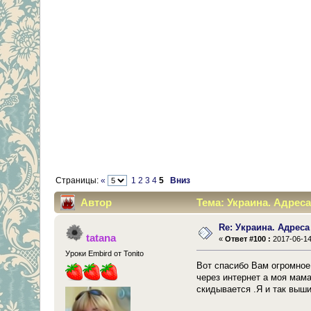
Страницы:
«
1
2
3
4
5
Вниз
Автор
Тема: Украина. Адреса
Re: Украина. Адреса
tatana
«
Ответ #100 :
2017-06-14
Уроки Embird от Tonito
Вот спасибо Вам огромное.
через интернет а моя мам
скидывается .Я и так выш