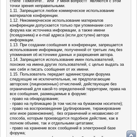
стиле "Помогите!.." или "У меня вопрос!!!" являются с этой
точки зрения неправильными.
1.11. Запрещается любое коммерческое использование
материалов конференции.
1.12. Некоммерческое использование материалов
конференции допускается только при упоминании сего
форума как источника информации, а также имени
(псевдонима) и e-mail адреса (если доступен) автора
информации.
1.13. При создании сообщения в конференции, запрещается
использование информации, полученной от третьих лиц без
упоминания об источнике данных и разрешения автора.
1.14. Запрещается использование имен пользователей,
похожих на имена других пользователей, с целью выдать за
них себя и писать сообщения от их имени.
1.15. Пользователь передает администрации форума
следующие не исключительные, не предполагающие
авторских (лицензионных) отчислений, действующие без
ограничений для какой-то определенной территории, права на
все сообщения, размещаемые в форуме:
- право на обнародование;
- право на публикацию (в том числе на бумажном носителе);
- право на воспроизведение (дублирование, тиражирование
или иное размножение), без ограничений и независимо от
способа, которым производится подобное действие, как в
полном объеме, так и отдельными цитатами;
- право на хранение всех сообщений в электронной базе
форума;