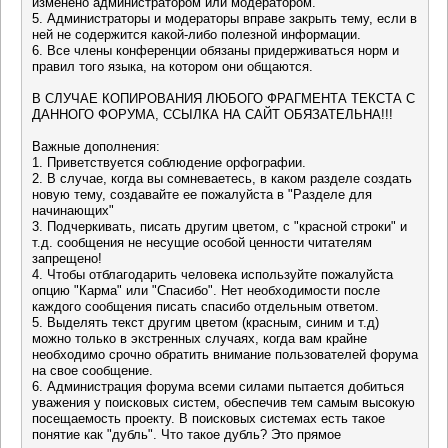
изменено администратором или модератором.
5. Администраторы и модераторы вправе закрыть тему, если в
ней не содержится какой-либо полезной информации.
6. Все члены конференции обязаны придерживаться норм и
правил того языка, на котором они общаются.
В СЛУЧАЕ КОПИРОВАНИЯ ЛЮБОГО ФРАГМЕНТА ТЕКСТА С
ДАННОГО ФОРУМА, ССЫЛКА НА САЙТ ОБЯЗАТЕЛЬНА!!!
Важные дополнения:
1. Приветствуется соблюдение орфографии.
2. В случае, когда вы сомневаетесь, в каком разделе создать
новую тему, создавайте ее пожалуйста в "Разделе для
начинающих"
3. Подчеркивать, писать другим цветом, с "красной строки" и
т.д. сообщения не несущие особой ценности читателям
запрещено!
4. Чтобы отблагодарить человека используйте пожалуйста
опцию "Карма" или "Спасибо". Нет необходимости после
каждого сообщения писать спасибо отдельным ответом.
5. Выделять текст другим цветом (красным, синим и т.д)
можно только в экстренных случаях, когда вам крайне
необходимо срочно обратить внимание пользователей форума
на свое сообщение.
6. Администрация форума всеми силами пытается добиться
уважения у поисковых систем, обеспечив тем самым высокую
посещаемость проекту. В поисковых системах есть такое
понятие как "дубль". Что такое дубль? Это прямое