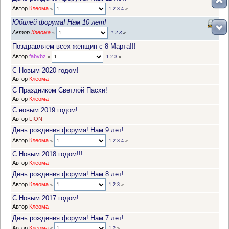
Автор
Клеома
«
1
2
3
4
»
Юбилей форума! Нам 10 лет!
Автор
Клеома
«
1
2
3
»
Поздравляем всех женщин с 8 Марта!!!
Автор
fabvbz
«
1
2
3
»
С Новым 2020 годом!
Автор
Клеома
С Праздником Светлой Пасхи!
Автор
Клеома
С новым 2019 годом!
Автор
LION
День рождения форума! Нам 9 лет!
Автор
Клеома
«
1
2
3
4
»
С Новым 2018 годом!!!
Автор
Клеома
День рождения форума! Нам 8 лет!
Автор
Клеома
«
1
2
3
»
С Новым 2017 годом!
Автор
Клеома
День рождения форума! Нам 7 лет!
Автор
Клеома
«
1
2
»