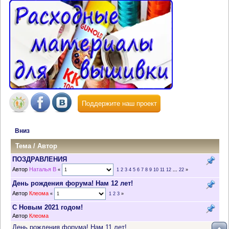
Поддержите наш проект
Вниз
Тема
/
Автор
ПОЗДРАВЛЕНИЯ
Автор
Наталья В
«
1
2
3
4
5
6
7
8
9
10
11
12
...
22
»
День рождения форума! Нам 12 лет!
Автор
Клеома
«
1
2
3
»
С Новым 2021 годом!
Автор
Клеома
День рождения форума! Нам 11 лет!