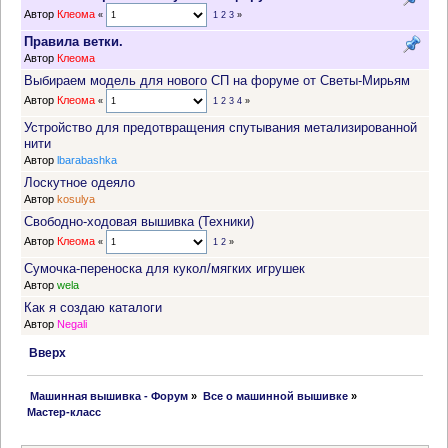
Автор
Клеома
«
1
2
3
»
Правила ветки.
Автор
Клеома
Выбираем модель для нового СП на форуме от Светы-Мирьям
Автор
Клеома
«
1
2
3
4
»
Устройство для предотвращения спутывания метализированной
нити
Автор
lbarabashka
Лоскутное одеяло
Автор
kosulya
Свободно-ходовая вышивка (Техники)
Автор
Клеома
«
1
2
»
Сумочка-переноска для кукол/мягких игрушек
Автор
wela
Как я создаю каталоги
Автор
Negali
Вверх
 Машинная вышивка - Форум
»
Все о машинной вышивке
»
Мастер-класс