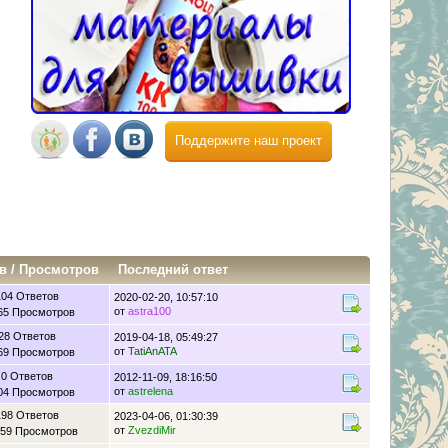
Поддержите наш проект
в
/
Просмотров
Последний ответ
104 Ответов
2020-02-20, 10:57:10
от
astra100
65 Просмотров
28 Ответов
2019-04-18, 05:49:27
от
TatiAnATA
69 Просмотров
0 Ответов
2012-11-09, 18:16:50
от
astrelena
04 Просмотров
198 Ответов
2023-04-06, 01:30:39
от
ZvezdiMir
59 Просмотров