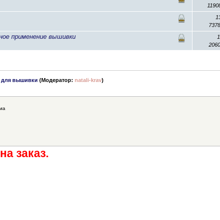
1190
1
737
ьное применение вышивки
206
 для вышивки
(Модератор:
natali-krav
)
ма
на заказ.