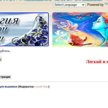
Powered by
руйтесь
.
Легкий и 
страция
для вышивки
(Модератор:
natali-krav
)