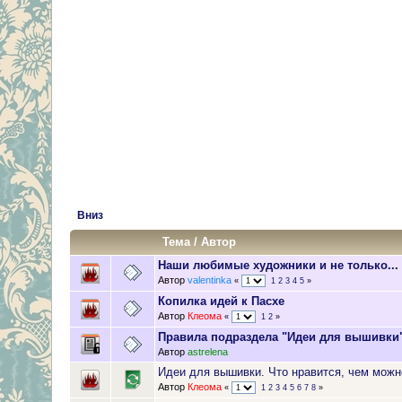
Вниз
Тема
/
Автор
Наши любимые художники и не только...
Автор
valentinka
«
1
2
3
4
5
»
Копилка идей к Пасхе
Автор
Клеома
«
1
2
»
Правила подраздела "Идеи для вышивки
Автор
astrelena
Идеи для вышивки. Что нравится, чем можн
Автор
Клеома
«
1
2
3
4
5
6
7
8
»