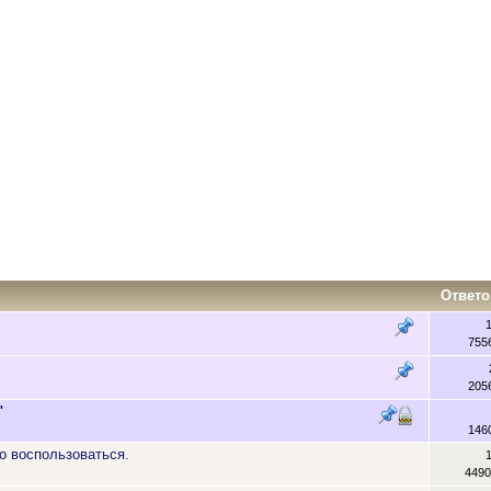
Ответо
755
205
"
146
о воспользоваться.
4490