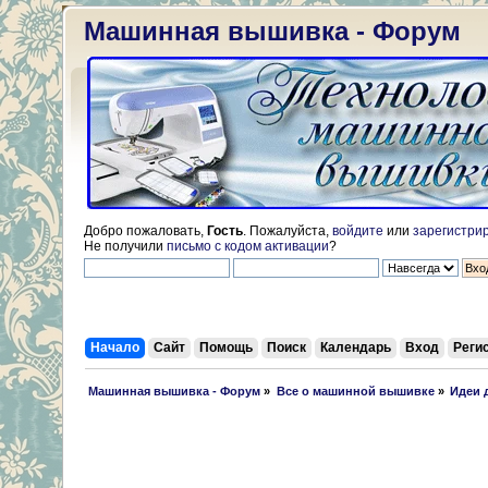
Машинная вышивка - Форум
Добро пожаловать,
Гость
. Пожалуйста,
войдите
или
зарегистри
Не получили
письмо с кодом активации
?
Начало
Сайт
Помощь
Поиск
Календарь
Вход
Реги
 Машинная вышивка - Форум
»
Все о машинной вышивке
»
Идеи 