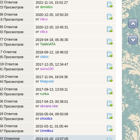
22 Ответов
2021-11-14, 15:01:27
от
demidos
23 Просмотров
36 Ответов
2020-12-20, 10:50:20
от
silica
16 Просмотров
35 Ответов
2020-12-20, 10:45:31
от
silica
83 Просмотров
77 Ответов
2019-04-18, 05:36:30
от
TatiAnATA
61 Просмотров
7 Ответов
2018-09-12, 18:48:02
от
ulalus
05 Просмотров
119 Ответов
2017-12-25, 12:34:47
от
astra100
41 Просмотров
119 Ответов
2017-11-04, 18:04:36
от
Malgrado
84 Просмотров
12 Ответов
2017-09-13, 13:59:11
от
rurika
85 Просмотров
66 Ответов
2017-04-23, 00:38:01
от
oksana star
31 Просмотров
19 Ответов
2016-05-04, 09:50:09
от
shootka
92 Просмотров
56 Ответов
2015-03-11, 01:05:44
от
Umelitsa
97 Просмотров
93 Ответов
2014-01-20, 13:07:05