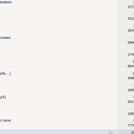
ышивке
377
421
397
ехники
606
174
864
вь...)
949
185
ук)
601
158
 стиле
777
2