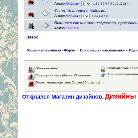
Автор
Анфиса
«
1
2
3
4
5
6
7
8
9
10
11
12
»
Фешн. Вышивка с подиумов
Автор
Анфиса
«
1
2
3
4
5
6
»
Вышивка как чистое искусство, оригинал
Автор
astra100
Вверх
 Машинная вышивка - Форум
»
Все о машинной вышивке
»
Идеи
Заблокированная те
Обычная тема
Прикрепленная тема
Популярная тема (более 15 ответов)
Очень популярная тема (более 25 ответов)
Дизайны 
Открылся Магазин дизайнов.