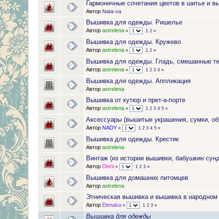
Гармоничные сочетания цветов в шитье и в
Автор
Nata-xa
Вышивка для одежды. Ришелье
Автор
astrelena
«
1
2
»
Вышивка для одежды. Кружево
Автор
astrelena
«
1
2
»
Вышивка для одежды. Гладь, смешанные т
Автор
astrelena
«
1
2
3
4
»
Вышивка для одежды. Аппликация
Автор
astrelena
Вышивка от кутюр и прет-а-порте
Автор
astrelena
«
1
2
3
4
5
»
Аксессуары (вышитые украшения, сумки, обу
Автор
NADY
«
1
2
3
4
5
»
Вышивка для одежды. Крестик
Автор
astrelena
Винтаж (из истории вышивки, бабушкин сунд
Автор
Dinni
«
1
2
3
»
Вышивка для домашних питомцев
Автор
astrelena
Этническая вышивка и вышивка в народном
Автор
Elenaka
«
1
2
3
»
Вышивка для одежды