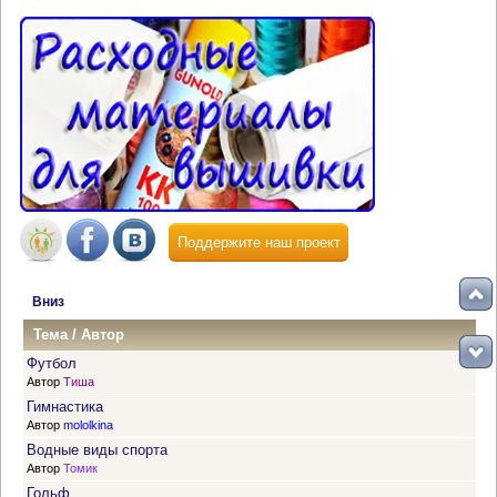
Поддержите наш проект
Вниз
Тема
/
Автор
Футбол
Автор
Тиша
Гимнастика
Автор
mololkina
Водные виды спорта
Автор
Томик
Гольф