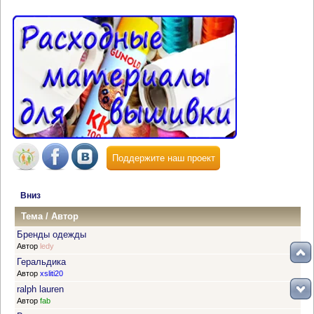
Поддержите наш проект
Вниз
Тема
/
Автор
Бренды одежды
Автор
ledy
Геральдика
Автор
xsliti20
ralph lauren
Автор
fab