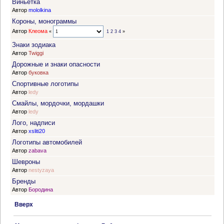
Виньетка
Автор
mololkina
Короны, монограммы
Автор
Клеома
«
1
2
3
4
»
Знаки зодиака
Автор
Twiggi
Дорожные и знаки опасности
Автор
буковка
Спортивные логотипы
Автор
ledy
Смайлы, мордочки, мордашки
Автор
ledy
Лого, надписи
Автор
xsliti20
Логотипы автомобилей
Автор
zabava
Шевроны
Автор
nestyzaya
Бренды
Автор
Бородина
Вверх