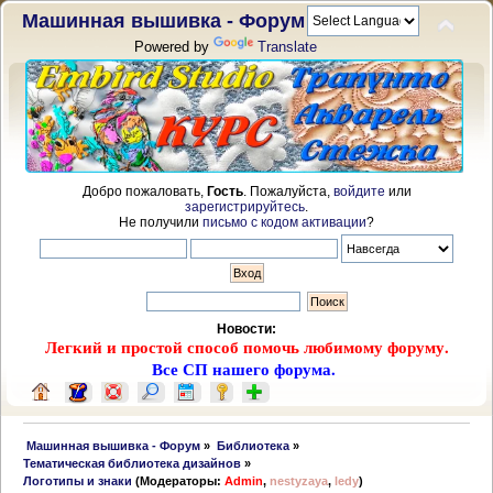
Машинная вышивка - Форум
Powered by
Translate
Добро пожаловать,
Гость
. Пожалуйста,
войдите
или
зарегистрируйтесь
.
Не получили
письмо с кодом активации
?
Новости:
Легкий и простой способ помочь любимому форуму.
Все СП нашего форума.
 Машинная вышивка - Форум
»
Библиотека
»
Тематическая библиотека дизайнов
»
Логотипы и знаки
(Модераторы:
Admin
,
nestyzaya
,
ledy
)