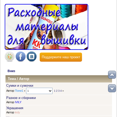
Поддержите наш проект
Вниз
Тема
/
Автор
Сумки и сумочки
Автор
Пони1
«
1
2
3
4
»
Разное и сборники
Автор
IVILY
Украшения
Автор
ledy