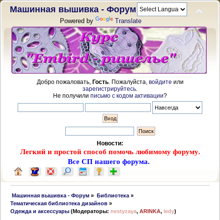
Машинная вышивка - Форум
Powered by
Translate
Добро пожаловать,
Гость
. Пожалуйста,
войдите
или
зарегистрируйтесь
.
Не получили
письмо с кодом активации
?
Новости:
Легкий и простой способ помочь любимому форуму.
Все СП нашего форума.
 Машинная вышивка - Форум
»
Библиотека
»
Тематическая библиотека дизайнов
»
Одежда и аксессуары
(Модераторы:
nestyzaya
,
ARINKA
,
ledy
)