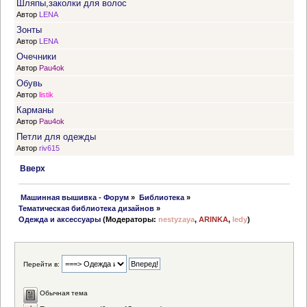
Шляпы,заколки для волос
Автор
LENA
Зонты
Автор
LENA
Очечники
Автор
Pau4ok
Обувь
Автор
listik
Карманы
Автор
Pau4ok
Петли для одежды
Автор
riv615
Вверх
 Машинная вышивка - Форум
»
Библиотека
»
Тематическая библиотека дизайнов
»
Одежда и аксессуары
(Модераторы:
nestyzaya
,
ARINKA
,
ledy
)
Перейти в:
Обычная тема