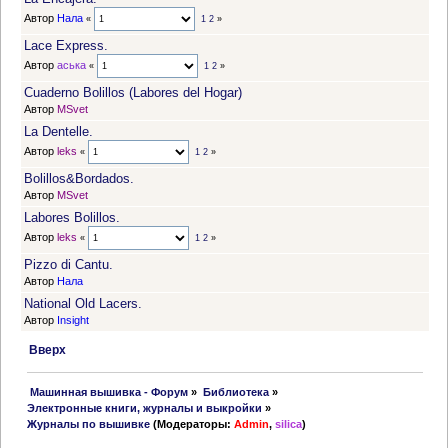
Автор
Нала
«
1
2
»
Lace Express.
Автор
аська
«
1
2
»
Cuaderno Bolillos (Labores del Hogar)
Автор
MSvet
La Dentelle.
Автор
leks
«
1
2
»
Bolillos&Bordados.
Автор
MSvet
Labores Bolillos.
Автор
leks
«
1
2
»
Pizzo di Cantu.
Автор
Нала
National Old Lacers.
Автор
Insight
Вверх
 Машинная вышивка - Форум
»
Библиотека
»
Электронные книги, журналы и выкройки
»
Журналы по вышивке
(Модераторы:
Admin
,
silica
)