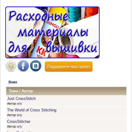
Поддержите наш проект
Вниз
Тема
/
Автор
Just CrossStitch
Автор
ariy
The World of Cross Stitching
Автор
ariy
CrossStitcher
Автор
ariy