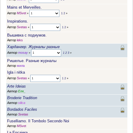
Mains et Merveilles.
Автор
MSvet
«
1
2
»
Inspirations.
Автор
Svetas
«
1
2
»
Вышивка с подиумов.
Автор
leks
Хардангер. Журналы разные
Автор
mosay
«
1
2
3
»
Ришелье. Разные журналы
Автор
мила
Igla i nitka
Автор
Svetas
«
1
2
»
Arte Ideias
Автор
Еля_
Broderie Tradition
Автор
silica
Bordados Faciles
Автор
Svetas
Fuselliamo. Il Tombolo Secondo Noi
Автор
MSvet
La Encajera.