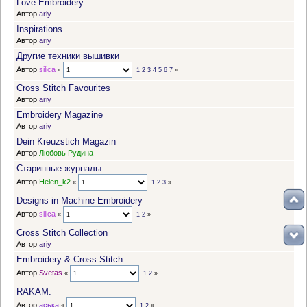
Love Embroidery
Автор
ariy
Inspirations
Автор
ariy
Другие техники вышивки
Автор
silica
«
1
2
3
4
5
6
7
»
Cross Stitch Favourites
Автор
ariy
Embroidery Magazine
Автор
ariy
Dein Kreuzstich Magazin
Автор
Любовь Рудина
Старинные журналы.
Автор
Helen_k2
«
1
2
3
»
Designs in Machine Embroidery
Автор
silica
«
1
2
»
Cross Stitch Collection
Автор
ariy
Embroidery & Cross Stitch
Автор
Svetas
«
1
2
»
RAKAM.
Автор
аська
«
1
2
»