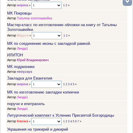
Автор
мирина
«
1
2
»
МК Покровцы
Автор
Татьяна-золотошвейка
Мастер-класс по изготовлению обложки на книгу от Татьяны
Золотошвейки.
Автор
Маруся
«
1
2
»
МК по соединению иконы с закладкой рамкой.
Автор
Линда1
ИЛИТОН
Автор
Юрий Владимирович
МК подризники
Автор
nestyzaya
Закладка для Евангелия
Автор
мирина
«
1
2
3
4
5
»
МК по изготовлению закладки копеечки
Автор
Линда1
поручи и епитрахиль
Автор
Линда1
Литургический комплект к Успению Пресвятой Богородицы
Автор
Клеома
«
1
2
3
4
5
6
7
»
Украшения на трикирий и дикирий