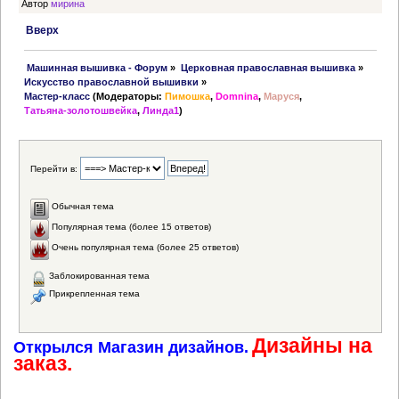
Автор
мирина
Вверх
 Машинная вышивка - Форум
»
Церковная православная вышивка
»
Искусство православной вышивки
»
Мастер-класс
(Модераторы:
Пимошка
,
Domnina
,
Маруся
,
Татьяна-золотошвейка
,
Линда1
)
Перейти в:
Обычная тема
Популярная тема (более 15 ответов)
Очень популярная тема (более 25 ответов)
Заблокированная тема
Прикрепленная тема
Дизайны на
Открылся Магазин дизайнов.
заказ.