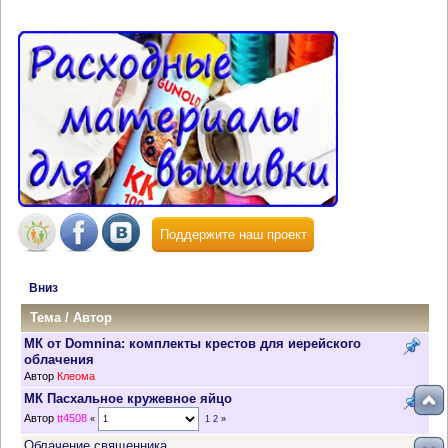
Поддержите наш проект
Вниз
Тема
/
Автор
МК от Domnina: комплекты крестов для иерейского
облачения
Автор
Клеома
МК Пасхальное кружевное яйцо
Автор
tt4508
«
1
2
»
Облачение священника