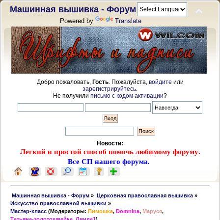
Машинная вышивка - Форум
Powered by
Translate
Добро пожаловать,
Гость
. Пожалуйста,
войдите
или
зарегистрируйтесь
.
Не получили
письмо с кодом активации
?
Новости:
Легкий и простой способ помочь любимому форуму.
Все СП нашего форума.
 Машинная вышивка - Форум
»
Церковная православная вышивка
»
Искусство православной вышивки
»
Мастер-класс
(Модераторы:
Пимошка
,
Domnina
,
Маруся
,
Татьяна-золотошвейка
,
Линда1
)