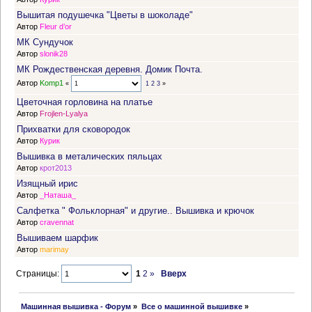
Вышитая подушечка "Цветы в шоколаде"
Автор
Fleur d’or
МК Сундучок
Автор
slonik28
МК Рождественская деревня. Домик Почта.
Автор
Komp1
«
1
2
3
»
Цветочная горловина на платье
Автор
Frojlen-Lyalya
Прихватки для сковородок
Автор
Курик
Вышивка в металических пяльцах
Автор
крот2013
Изящный ирис
Автор
_Наташа_
Салфетка " Фольклорная" и другие.. Вышивка и крючок
Автор
cravennat
Вышиваем шарфик
Автор
marimay
Страницы:
1
2
»
Вверх
 Машинная вышивка - Форум
»
Все о машинной вышивке
»