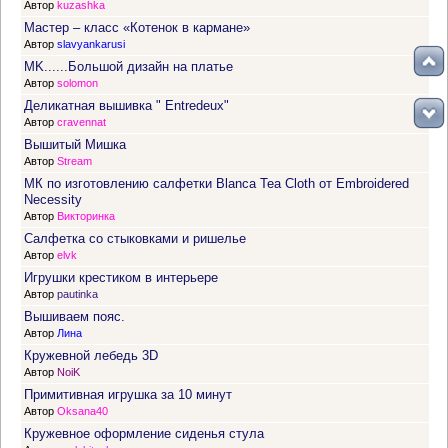
Автор
kuzashka
Мастер – класс «Котенок в кармане»
Автор
slavyankarusi
MK......Большой дизайн на платье
Автор
solomon
Деликатная вышивка " Entredeux"
Автор
cravennat
Вышитый Мишка
Автор
Stream
МК по изготовлению салфетки Blanca Tea Cloth от Embroidered
Necessity
Автор
Викторинка
Салфетка со стыковками и ришелье
Автор
elvk
Игрушки крестиком в интерьере
Автор
pautinka
Вышиваем пояс.
Автор
Лина
Кружевной лебедь 3D
Автор
NoiK
Примитивная игрушка за 10 минут
Автор
Oksana40
Кружевное оформление сиденья стула