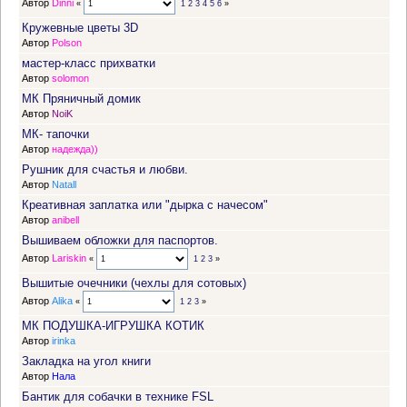
Автор
Dinni
«
1
2
3
4
5
6
»
Кружевные цветы 3D
Автор
Polson
мастер-класс прихватки
Автор
solomon
МК Пряничный домик
Автор
NoiK
МК- тапочки
Автор
надежда))
Рушник для счастья и любви.
Автор
Natall
Креативная заплатка или "дырка с начесом"
Автор
anibell
Вышиваем обложки для паспортов.
Автор
Lariskin
«
1
2
3
»
Вышитые очечники (чехлы для сотовых)
Автор
Alika
«
1
2
3
»
МК ПОДУШКА-ИГРУШКА КОТИК
Автор
irinka
Закладка на угол книги
Автор
Нала
Бантик для собачки в технике FSL