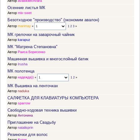
Автор
avalokitechvara
Осенние листья МК
Автор
mix-swet
Безотходное "производство" (экономим авалон)
Автор
marimay
«
1
2
3
»
МК грелочки на заварочный чайник
Автор
karapuz
МК "Матрена Степановна"
Автор
Раиса Борисенко
Машинная вышивка и многослойный батик
Автор
Irusha
МК полотенца
Автор
надежда))
«
1
2
»
МК Вышивка на ленточках
Автор
naduka
САЛФЕТКА ДЛЯ КЛАВИАТУРЫ КОМПЬЮТЕРА
Автор
sparrow
Свободно-ходовая техника вышивки
Автор
Антонина
Приглашение на Свадьбу
Автор
natalisprin
Резиночки для волос
Автор
Курик