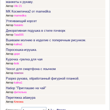
манжеты к рукаву.
Автор
Viki 21
МК Косметичка2 от mamedika
Автор
mamedika
Утягивающий корсет
Автор
Nataklo
Декоративная подушка в стиле пэчворк
Автор
Tata555
Вшиваем молнию в изделие с поперечным рисунком.
Автор
kalina1
Поросюшка-игрушка.
Автор
доре
Курочка -грелка для чая
Автор
listik
Чехол для смартфона с язычком
Автор
помпон
Разрез рукава, обработанный фигурной планкой.
Автор
kalina1
Набор "Приглашаю на чай"
Автор
фитюлька
Перетяжка абажура
Автор
Клеома