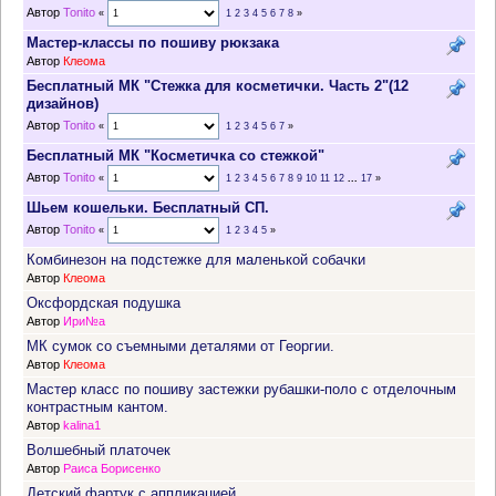
Автор
Tonito
«
1
2
3
4
5
6
7
8
»
Мастер-классы по пошиву рюкзака
Автор
Клеома
Бесплатный МК "Стежка для косметички. Часть 2"(12
дизайнов)
Автор
Tonito
«
1
2
3
4
5
6
7
»
Бесплатный МК "Косметичка со стежкой"
Автор
Tonito
«
1
2
3
4
5
6
7
8
9
10
11
12
...
17
»
Шьем кошельки. Бесплатный СП.
Автор
Tonito
«
1
2
3
4
5
»
Комбинезон на подстежке для маленькой собачки
Автор
Клеома
Оксфордская подушка
Автор
Ири№а
МК сумок со съемными деталями от Георгии.
Автор
Клеома
Мастер класс по пошиву застежки рубашки-поло с отделочным
контрастным кантом.
Автор
kalina1
Волшебный платочек
Автор
Раиса Борисенко
Детский фартук с аппликацией