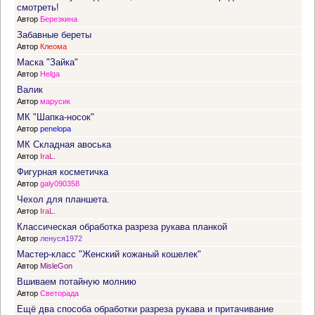
смотреть!
Автор
Березкина
Забавные береты
Автор
Клеома
Маска "Зайка"
Автор
Helga
Валик
Автор
марусик
МК "Шапка-носок"
Автор
penelopa
МК Складная авоська
Автор
IraL.
Фигурная косметичка
Автор
galy090358
Чехол для планшета.
Автор
IraL.
Классическая обработка разреза рукава планкой
Автор
ленуся1972
Мастер-класс "Женский кожаный кошелек"
Автор
MisleGon
Вшиваем потайную молнию
Автор
Светорада
Ещё два способа обработки разреза рукава и притачивание