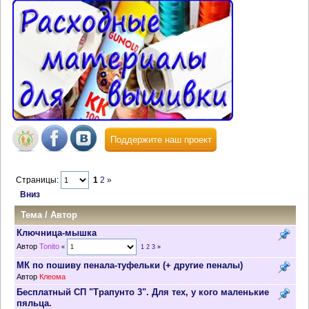
Поддержите наш проект
Страницы:
1
2
»
Вниз
Тема
/
Автор
Ключница-мышка
Автор
Tonito
«
1
2
3
»
МК по пошиву пенала-туфельки (+ другие пеналы)
Автор
Клеома
Бесплатный СП "Трапунто 3". Для тех, у кого маленькие
пяльца.