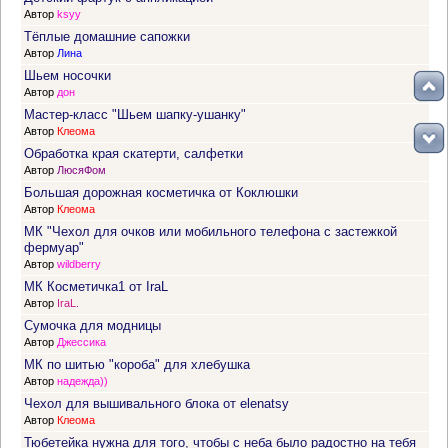
Автор
ksyy
Тёплые домашние сапожки
Автор
Лина
Шьем носочки
Автор
дон
Мастер-класс "Шьем шапку-ушанку"
Автор
Клеома
Обработка края скатерти, салфетки
Автор
ЛюсяФом
Большая дорожная косметичка от Коклюшки
Автор
Клеома
МК "Чехол для очков или мобильного телефона с застежкой
фермуар"
Автор
wildberry
МК Косметичка1 от IraL
Автор
IraL.
Сумочка для модницы
Автор
Джессика
МК по шитью "короба" для хлебушка
Автор
надежда))
Чехол для вышивального блока от elenatsy
Автор
Клеома
Тюбетейка нужна для того, чтобы с неба было радостно на тебя