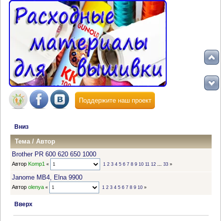
Поддержите наш проект
Вниз
Тема
/
Автор
Brother PR 600 620 650 1000
Автор
Komp1
«
1
2
3
4
5
6
7
8
9
10
11
12
...
33
»
Janome МВ4, Elna 9900
Автор
olenya
«
1
2
3
4
5
6
7
8
9
10
»
Вверх