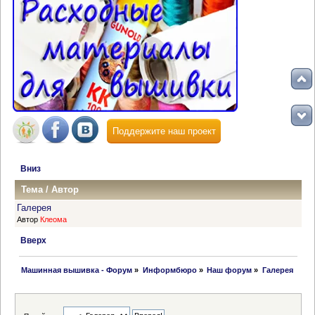
Поддержите наш проект
Вниз
Тема
/
Автор
Галерея
Автор
Клеома
Вверх
 Машинная вышивка - Форум
»
Информбюро
»
Наш форум
»
Галерея