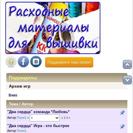
Поддержите наш проект
Подразделы
Архив игр
Вниз
Тема
/
Автор
"Два сердца" команда *Любовь*
Автор
Пони1
«
1
2
3
»
"Два сердца" Игра - кто быстрее
Автор
Пони1