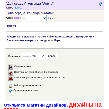
"Два сердца" команда *Анита*
Автор
Пони1
."Два сердца" команда *Натали*
Автор
glam
«
1
2
3
»
Вверх
 Машинная вышивка - Форум
»
Бенефис хорошего настроения
»
Вышивальные игры и конкурсы
»
Игры
Перейти в:
Обычная тема
Популярная тема (более 15 ответов)
Очень популярная тема (более 25 ответов)
Заблокированная тема
Прикрепленная тема
Дизайны на
Открылся Магазин дизайнов.