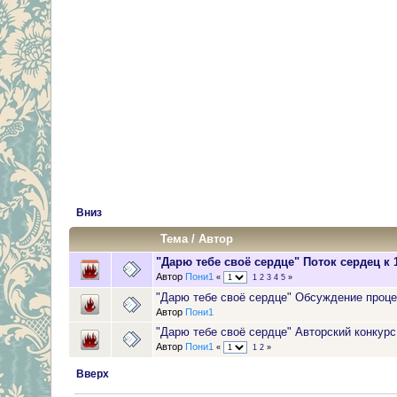
Вниз
Тема
/
Автор
"Дарю тебе своё сердце" Поток сердец к
Автор
Пони1
«
1
2
3
4
5
»
"Дарю тебе своё сердце" Обсуждение проце
Автор
Пони1
"Дарю тебе своё сердце" Авторский конкурс 
Автор
Пони1
«
1
2
»
Вверх