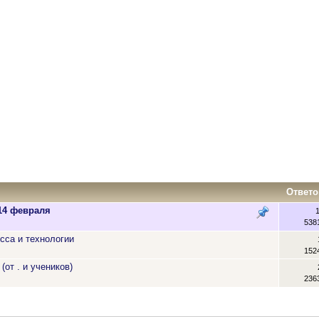
Ответо
 14 февраля
538
сса и технологии
152
(от . и учеников)
236