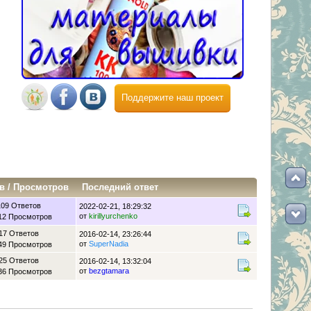
Поддержите наш проект
в
/
Просмотров
Последний ответ
109 Ответов
2022-02-21, 18:29:32
от
kirillyurchenko
12 Просмотров
17 Ответов
2016-02-14, 23:26:44
от
SuperNadia
49 Просмотров
25 Ответов
2016-02-14, 13:32:04
от
bezgtamara
36 Просмотров