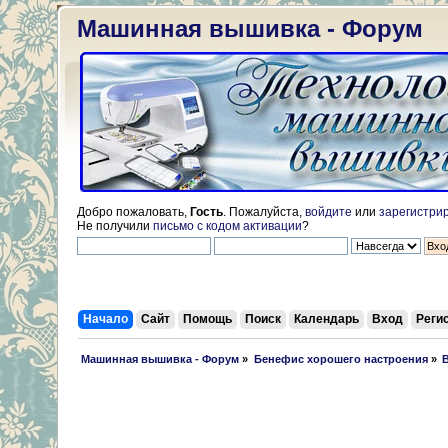
Машинная вышивка - Форум
Добро пожаловать,
Гость
. Пожалуйста,
войдите
или
зарегистри
Не получили
письмо с кодом активации
?
Начало
Сайт
Помощь
Поиск
Календарь
Вход
Реги
 Машинная вышивка - Форум
»
Бенефис хорошего настроения
»