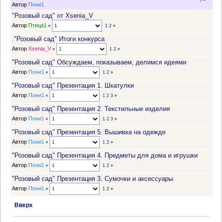
Автор
Пони1
"Розовый сад" от Xsenia_V
Автор
Птица1
«
1
2
»
."Розовый сад" Итоги конкурса
Автор
Xsenia_V
«
1
2
»
"Розовый сад" Обсуждаем, показываем, делимся идеями
Автор
Пони1
«
1
2
»
"Розовый сад" Презентация 1. Шкатулки
Автор
Пони1
«
1
2
3
»
"Розовый сад" Презентация 2. Текстильные изделия
Автор
Пони1
«
1
2
3
»
"Розовый сад" Презентация 5. Вышивка на одежде
Автор
Пони1
«
1
2
»
"Розовый сад" Презентация 4. Предметы для дома и игрушки
Автор
Пони1
«
1
2
»
"Розовый сад" Презентация 3. Сумочки и аксессуары
Автор
Пони1
«
1
2
»
Вверх