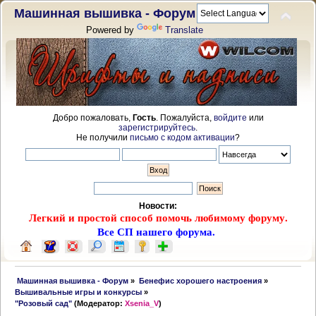
Машинная вышивка - Форум
Powered by
Translate
Добро пожаловать,
Гость
. Пожалуйста,
войдите
или
зарегистрируйтесь
.
Не получили
письмо с кодом активации
?
Новости:
Легкий и простой способ помочь любимому форуму.
Все СП нашего форума.
 Машинная вышивка - Форум
»
Бенефис хорошего настроения
»
Вышивальные игры и конкурсы
»
"Розовый сад"
(Модератор:
Xsenia_V
)