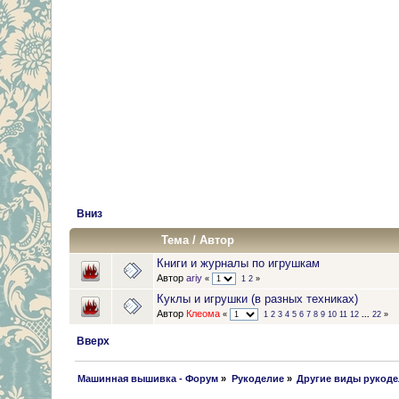
Вниз
Тема
/
Автор
Книги и журналы по игрушкам
Автор
ariy
«
1
2
»
Куклы и игрушки (в разных техниках)
Автор
Клеома
«
1
2
3
4
5
6
7
8
9
10
11
12
...
22
»
Вверх
 Машинная вышивка - Форум
»
Рукоделие
»
Другие виды рукод