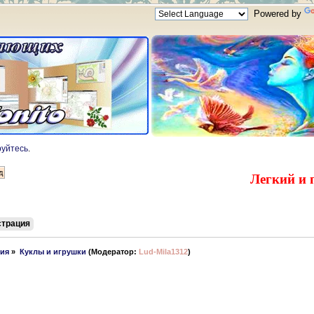
Powered by
руйтесь
.
Легкий и 
страция
лия
»
Куклы и игрушки
(Модератор:
Lud-Mila1312
)