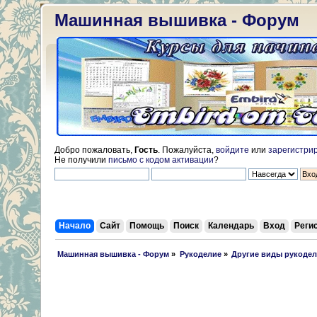
Машинная вышивка - Форум
Добро пожаловать,
Гость
. Пожалуйста,
войдите
или
зарегистри
Не получили
письмо с кодом активации
?
Начало
Сайт
Помощь
Поиск
Календарь
Вход
Реги
 Машинная вышивка - Форум
»
Рукоделие
»
Другие виды рукоде