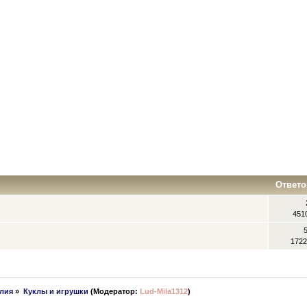
Ответо
451
1722
елия
»
Куклы и игрушки
(Модератор:
Lud-Mila1312
)