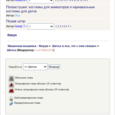
Автор
Анфиса
«
1
2
3
4
5
6
7
8
9
10
11
12
13
»
Похвастушки: костюмы для аниматоров и карнавальные
костюмы для деток
Автор
Oxy
Пошив штор
Автор
Nataly T
«
1
2
3
4
5
6
7
»
Вверх
 Машинная вышивка - Форум
»
Шитье и все, что с ним связано
»
Шитье
(Модератор:
Lud-Mila1312
)
Перейти в:
Обычная тема
Популярная тема (более 15 ответов)
Очень популярная тема (более 25 ответов)
Заблокированная тема
Прикрепленная тема