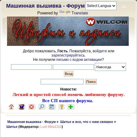
Машинная вышивка - Форум
Powered by
Translate
Добро пожаловать,
Гость
. Пожалуйста,
войдите
или
зарегистрируйтесь
.
Не получили
письмо с кодом активации
?
Новости:
Легкий и простой способ помочь любимому форуму.
Все СП нашего форума.
 Машинная вышивка - Форум
»
Шитье и все, что с ним связано
»
Шитье
(Модератор:
Lud-Mila1312
)